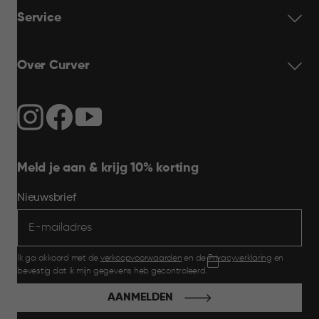
Service
Over Curver
Meld je aan & krijg 10% korting
Nieuwsbrief
Ik ga akkoord met de
verkoopvoorwaarden
en de
Privacyverklaring
en
bevestig dat ik mijn gegevens heb gecontroleerd.
AANMELDEN