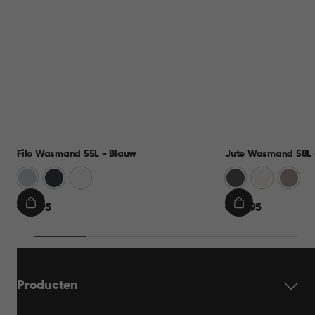
Filo Wasmand 55L - Blauw
Jute Wasmand 58L -
Blauw
Antraciet
Wit
Antraciet
Wit
Taupe
€
€
€ 21,95
€ 22,95
IN
IN
21,95
22,95
WINKELMAND
WINKELMAND
Producten