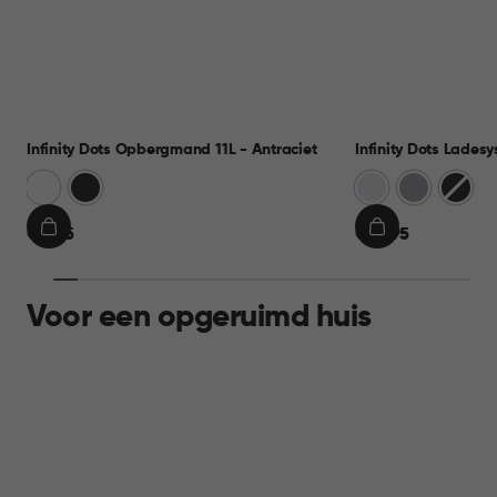
Infinity Dots Opbergmand 11L - Antraciet
Infinity Dots Lades
Wit
Donkergrijs
Wit
Licht
Donker
Grijs
€
€
€ 8,95
€ 39,95
IN
IN
8,95
39,95
WINKELMAND
WINKELMAND
Voor een opgeruimd huis