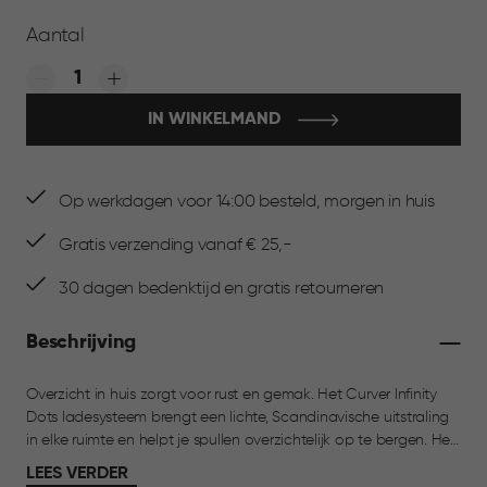
Aantal
Quantity:
IN WINKELMAND
Op werkdagen voor 14:00 besteld, morgen in huis
Gratis verzending vanaf € 25,-
30 dagen bedenktijd en gratis retourneren
Beschrijving
Overzicht in huis zorgt voor rust en gemak. Het Curver Infinity
Dots ladesysteem brengt een lichte, Scandinavische uitstraling
in elke ruimte en helpt je spullen overzichtelijk op te bergen. Het
kenmerkende dots design met ronde openingen geeft het
LEES VERDER
ladeblok een luchtige en moderne look. Het ladesysteem is