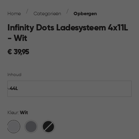
Breadcrumb
Navigation
Home
Categorieën
Opbergen
Infinity Dots Ladesysteem 4x11L
- Wit
€
€ 39,95
39,95
Inhoud
Kleur:
Wit
Wit
Licht
Donkergrijs
Grijs