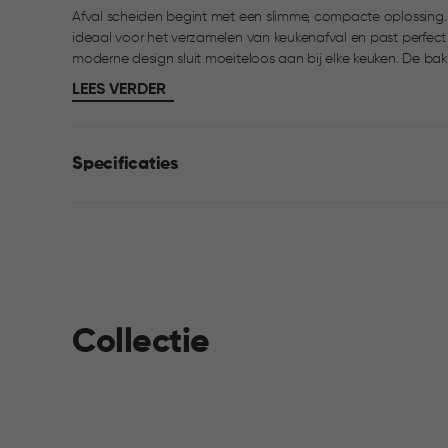
Afval scheiden begint met een slimme, compacte oplossing. De Curver 
ideaal voor het verzamelen van keukenafval en past perfect op het a
moderne design sluit moeiteloos aan bij elke keuken. De bak 
handige handvat aan de achterzijde en de comfortabele gr
LEES VERDER
verplaatsen en te legen. Combineer meerdere Ready to Colle
afvalscheidingssysteem.
Specificaties
Collectie