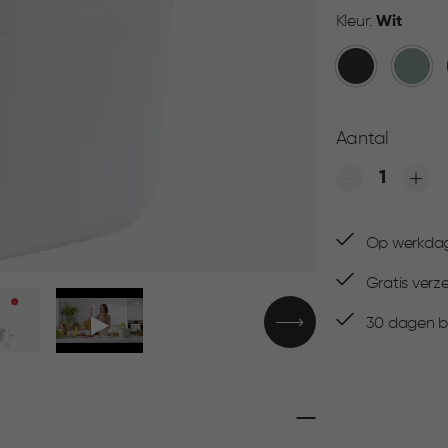
Kleur:
Wit
Donkergrijs
Groen
Aantal
Quantity
Op werkdage
Gratis verz
▶
30 dagen be