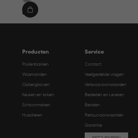
€
IN
€ 9,95
9,95
WINKELMAND
Producten
Service
Prullenbakken
Contact
Wasmanden
Veelgestelde vragen
Opbergboxen
Verkoopvoorwaarden
Keuken en koken
Bestellen en Leveren​
Schoonmaken
Betalen
Huisdieren
Retourvoorwaarden
Garantie