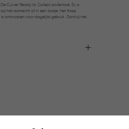
Ready to Collect prullenbak 5L is
anrecht of in een kastje. Het frisse,
is ontworpen voor dagelijks gebruik. Dankzij het
eep aan de onderkant is hij eenvoudig te
ct bakken voor een overzichtelijk