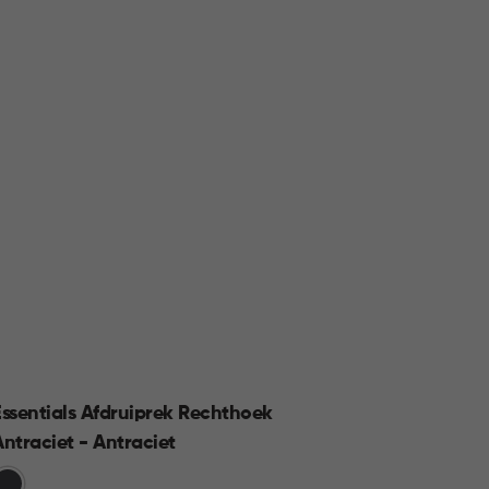
Essentials Afdruiprek Rechthoek
Smart
Antraciet - Antraciet
Groen
rijs