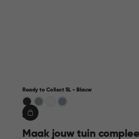
Ready to Collect 5L - Blauw
Donkergrijs
Groen
Wit
Blauw
€
IN
€ 9,95
9,95
WINKELMAND
Maak jouw tuin complee