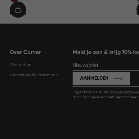
€
IN
€ 19,95
€
19,95
9
WINKELMAND
Over Curver
Meld je aan & krijg 10% ko
Ons verhaal
Nieuwsbrief
Internationale catalogus
AANMELDEN
Ik ga akkoord met de
verkoopvoorwaar
dat ik mijn gegevens heb gecontroleerd