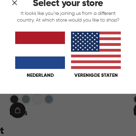
Select your store
It looks like you’re joining us from a different
country. At which store would you like to shop?
NEDERLAND
VERENIGDE STATEN
Ready to Collect 30L - Blauw
Donkergrijs
Groen
Wit
Blauw
€
IN
€ 24,95
24,95
2
WINKELMAND
t