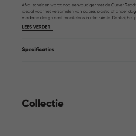
Afval scheiden wordt nog eenvoudiger met de Curver Ready t
ideaal voor het verzamelen van papier, plastic of ander dagelijks af
moderne design past moeiteloos in elke ruimte. Dankzij het p
gemakkelijk toegang, ook wanneer de prullenbak is gestape
LEES VERDER
comfortabele greep aan de onderkant maken tillen en lege
Specificaties
Collectie