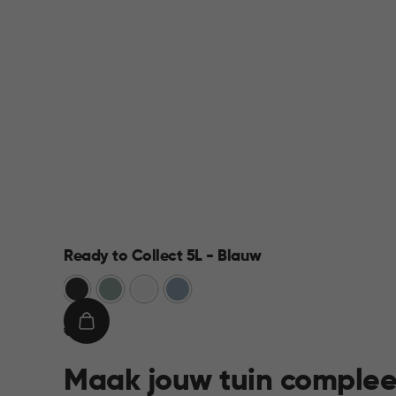
Ready to Collect 5L - Blauw
Donkergrijs
Groen
Wit
Blauw
€
IN
€ 9,95
9,95
WINKELMAND
Maak jouw tuin complee