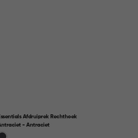
Essentials Afdruiprek Rechthoek
Smart
Antraciet - Antraciet
Groen
rijs