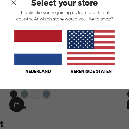
Select your store
It looks like you’re joining us from a different
country. At which store would you like to shop?
NEDERLAND
VERENIGDE STATEN
Ready to Collect 30L - Blauw
Donkergrijs
Groen
Wit
Blauw
€
IN
€ 24,95
24,95
2
WINKELMAND
t