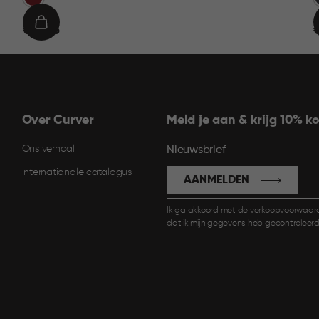
€
IN
€ 19,95
€
19,95
9
WINKELMAND
Over Curver
Meld je aan & krijg 10% ko
Ons verhaal
Nieuwsbrief
Internationale catalogus
AANMELDEN
Ik ga akkoord met de
verkoopvoorwaar
dat ik mijn gegevens heb gecontroleerd