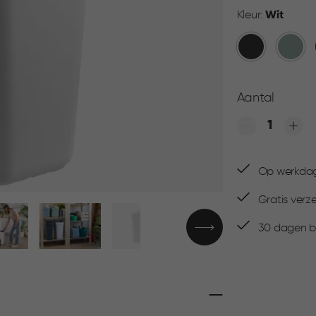
Kleur:
Wit
Donkergrijs
Groen
Aantal
Quantity
Op werkdage
Gratis verz
30 dagen be