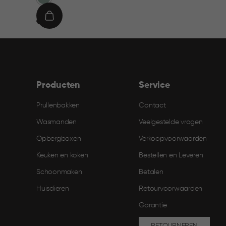
€
IN
€ 9,95
9,95
WINKELMAND
Producten
Service
Prullenbakken
Contact
Wasmanden
Veelgestelde vragen
Opbergboxen
Verkoopvoorwaarden
Keuken en koken
Bestellen en Leveren​
Schoonmaken
Betalen
Huisdieren
Retourvoorwaarden
Garantie