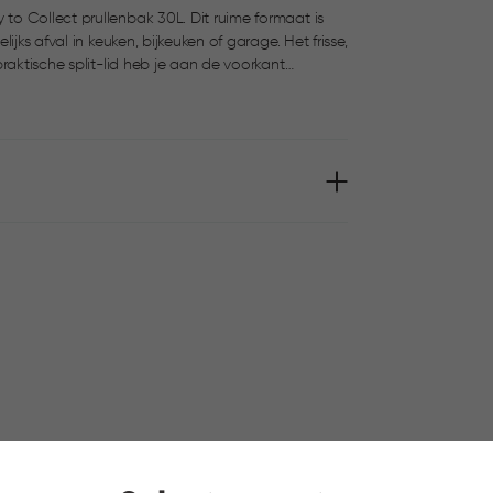
o Collect prullenbak 30L. Dit ruime formaat is
val in keuken, bijkeuken of garage. Het frisse,
raktische split-lid heb je aan de voorkant
ld. Het grote handvat aan de achterzijde en de
n eenvoudig.