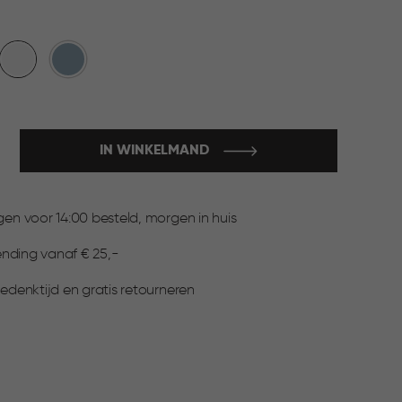
Wit
Blauw
IN WINKELMAND
:
n voor 14:00 besteld, morgen in huis
ending vanaf € 25,-
▶
denktijd en gratis retourneren