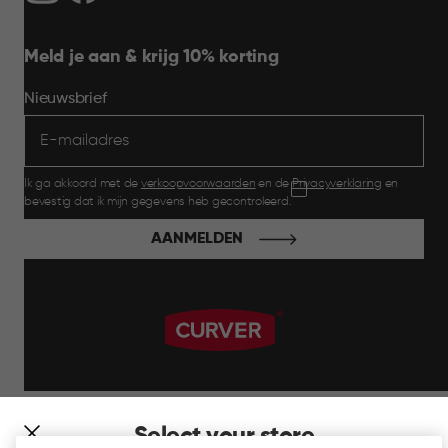
Meld je aan & krijg 10% korting
Nieuwsbrief
Ik ga akkoord met de
verkoopvoorwaarden
en de
Privacyverklaring
en
bevestig dat ik mijn gegevens heb gecontroleerd.
AANMELDEN
label.payment
Select your store