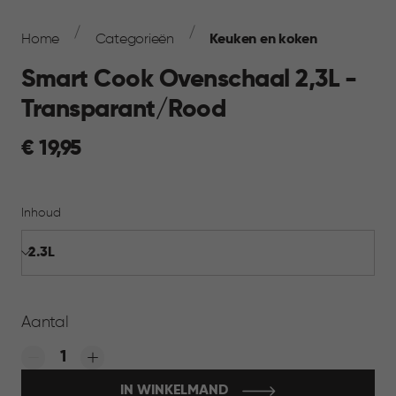
Breadcrumb
Navigation
Home
Categorieën
Keuken en koken
Smart Cook Ovenschaal 2,3L -
Transparant/Rood
€
€ 19,95
19,95
Inhoud
Aantal
Quantity:
IN WINKELMAND