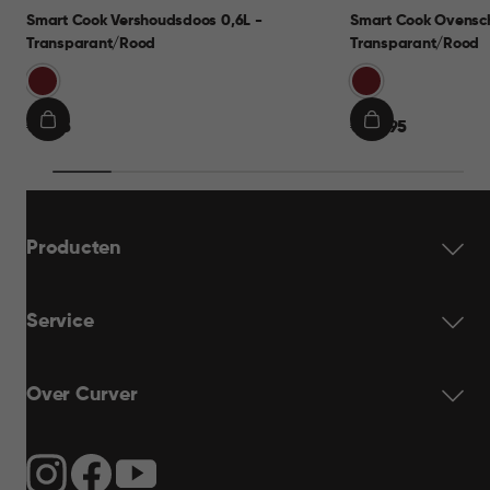
Smart Cook Vershoudsdoos 0,6L -
Smart Cook Ovensch
Transparant/Rood
Transparant/Rood
Rood
Rood
€
€
€ 9,95
€ 24,95
IN
IN
9,95
24,95
WINKELMAND
WINKELMAND
Producten
Service
Over Curver