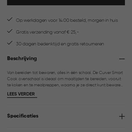
Op werkdagen voor 14:00 besteld, morgen in huis
Gratis verzending vanaf € 25,-
30 dagen bedenktijd en gratis retourneren
Beschrijving
Van bereiden tot bewaren, alles in één schaal. De Curver Smart
Cook ovenschaal is ideaal om maaltijden te bereiden, vooruit
te koken en te mealpreppen, waarna je ze direct kunt bewaren.
Gemaakt van hoogwaardig borosilicaatglas en geschikt voor
LEES VERDER
oven, magnetron en vriezer. De lucht- en waterdichte TPE-
afdichting houdt gerechten vers in de koelkast. Dankzij het
handige ventiel warm je je eten eenvoudig op in de magnetron,
Specificaties
zonder de deksel te verwijderen. Perfect voor verse maaltijden,
mealpreppen en restjes.