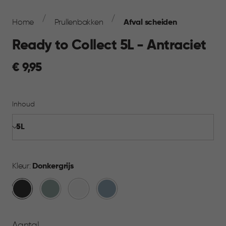
Breadcrumb
Navigation
Home
Prullenbakken
Afval scheiden
Ready to Collect 5L - Antraciet
€
€ 9,95
9,95
Inhoud
Kleur:
Donkergrijs
Donkergrijs
Groen
Wit
Blauw
Aantal