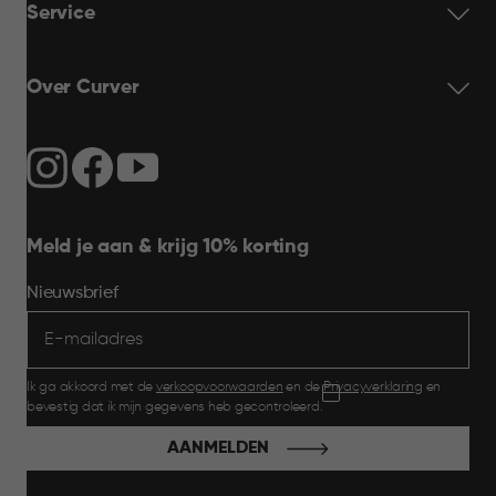
Service
Over Curver
Meld je aan & krijg 10% korting
Nieuwsbrief
Ik ga akkoord met de
verkoopvoorwaarden
en de
Privacyverklaring
en
bevestig dat ik mijn gegevens heb gecontroleerd.
AANMELDEN