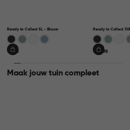
Ready to Collect 5L - Blauw
Ready to Collect 30
Donkergrijs
Groen
Wit
Blauw
Donkergrijs
Groen
Wit
B
€
€
€ 9,95
€ 24,95
IN
IN
9,95
24,95
WINKELMAND
WINKELMAND
Maak jouw tuin compleet