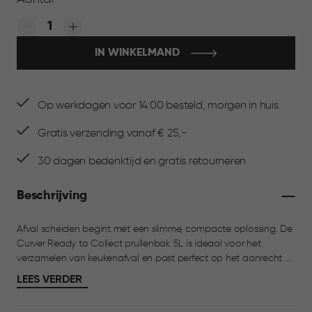
Quantity:
IN WINKELMAND
Op werkdagen voor 14:00 besteld, morgen in huis
Gratis verzending vanaf € 25,-
30 dagen bedenktijd en gratis retourneren
Beschrijving
Afval scheiden begint met een slimme, compacte oplossing. De
Curver Ready to Collect prullenbak 5L is ideaal voor het
verzamelen van keukenafval en past perfect op het aanrecht of
in een kastje. Het frisse, moderne design sluit moeiteloos aan bij
LEES VERDER
elke keuken. De bak is ontworpen voor dagelijks gebruik. Dankzij
het handige handvat aan de achterzijde en de comfortabele