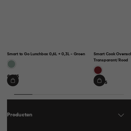
Smart to Go Lunchbox 0,6L + 0,3L - Groen
Smart Cook Ovensch
Transparant/Rood
Groen
Rood
€
€ 9,95
€
€ 19,95
9,95
IN
IN
19,95
WINKELMAND
WINKELMAND
Producten