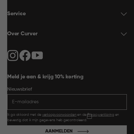
Service
Over Curver
Meld je aan & krijg 10% korting
Nieuwsbrief
Ik ga akkoord met de
verkoopvoorwaarden
en de
Privacyverklaring
en
bevestig dat ik mijn gegevens heb gecontroleerd.
AANMELDEN