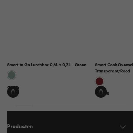
Smart to Go Lunchbox 0,6L + 0,3L - Groen
Smart Cook Ovensch
Transparant/Rood
Groen
Rood
€
€ 9,95
€
€ 19,95
9,95
IN
IN
19,95
WINKELMAND
WINKELMAND
Producten