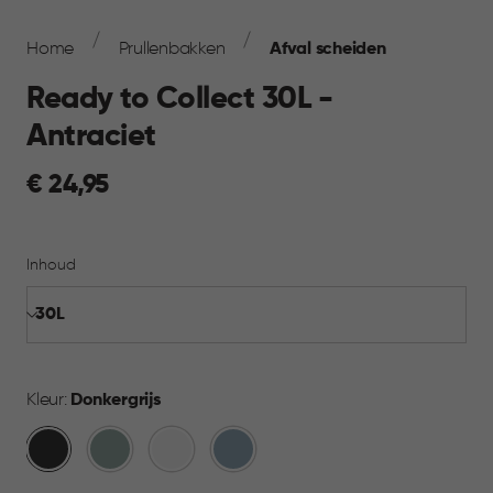
Breadcrumb
Navigation
Home
Prullenbakken
Afval scheiden
Ready to Collect 30L -
Antraciet
€
€ 24,95
24,95
Inhoud
Kleur:
Donkergrijs
Donkergrijs
Groen
Wit
Blauw