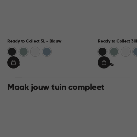
Ready to Collect 5L - Blauw
Ready to Collect 30
Donkergrijs
Groen
Wit
Blauw
Donkergrijs
Groen
Wit
B
€
€
€ 9,95
€ 24,95
IN
IN
9,95
24,95
WINKELMAND
WINKELMAND
Maak jouw tuin compleet