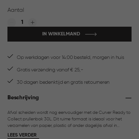
Aantal
Quantity:
IN WINKELMAND
Op werkdagen voor 14:00 besteld, morgen in huis
Gratis verzending vanaf € 25,-
30 dagen bedenktijd en gratis retourneren
Beschrijving
Afval scheiden wordt nog eenvoudiger met de Curver Ready to
Collect prullenbak 30L. Dit ruime formaat is ideaal voor het
verzamelen van papier, plastic of ander dagelijks afval in
keuken, bijkeuken of garage. Het frisse, moderne design past
LEES VERDER
moeiteloos in elke ruimte. Dankzij het praktische split-lid heb je