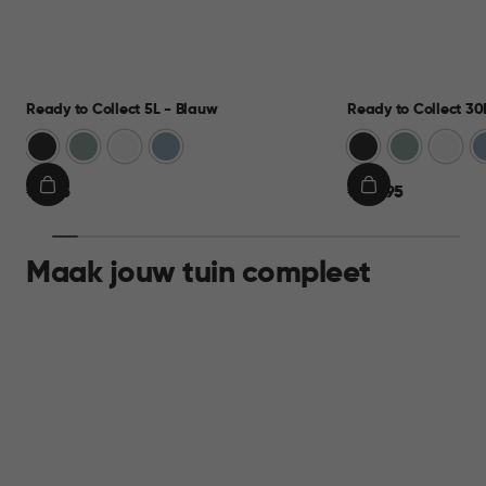
Ready to Collect 5L - Blauw
Ready to Collect 30
Donkergrijs
Groen
Wit
Blauw
Donkergrijs
Groen
Wit
B
€
€
€ 9,95
€ 24,95
IN
IN
9,95
24,95
WINKELMAND
WINKELMAND
Maak jouw tuin compleet