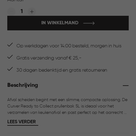
Quantity:
IN WINKELMAND
Op werkdagen voor 14:00 besteld, morgen in huis
Gratis verzending vanaf € 25,-
30 dagen bedenktijd en gratis retourneren
Beschrijving
Afval scheiden begint met een slimme, compacte oplossing. De
Curver Ready to Collect prullenbak 5L is ideaal voor het
verzamelen van keukenafval en past perfect op het aanrecht of
in een kastje. Het frisse, moderne design sluit moeiteloos aan bij
LEES VERDER
elke keuken. De bak is ontworpen voor dagelijks gebruik. Dankzij
het handige handvat aan de achterzijde en de comfortabele