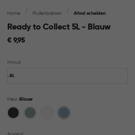
Breadcrumb
Navigation
Home
Prullenbakken
Afval scheiden
Ready to Collect 5L - Blauw
€
€ 9,95
9,95
Inhoud
Kleur:
Blauw
Donkergrijs
Groen
Wit
Blauw
Aantal