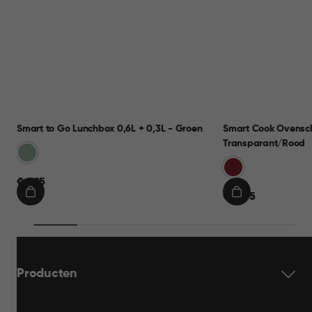
Smart to Go Lunchbox 0,6L + 0,3L - Groen
Smart Cook Ovensch
Transparant/Rood
Groen
Rood
€
€ 9,95
€
€ 19,95
9,95
IN
IN
19,95
WINKELMAND
WINKELMAND
Producten