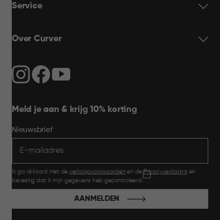
Service
Over Curver
Meld je aan & krijg 10% korting
Nieuwsbrief
Ik ga akkoord met de
verkoopvoorwaarden
en de
Privacyverklaring
en
bevestig dat ik mijn gegevens heb gecontroleerd.
AANMELDEN