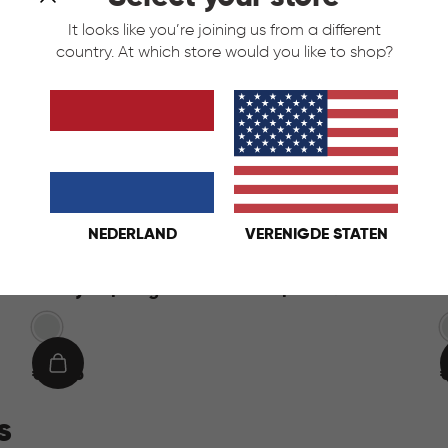
It looks like you’re joining us from a different
country. At which store would you like to shop?
NEDERLAND
VERENIGDE STATEN
Handy+ Opbergbox 20L - Transparant
Transparant
€
IN
€ 11,95
€
11,95
1
WINKELMAND
s