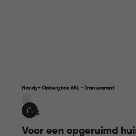
Handy+ Opbergbox 65L - Transparant
Transparant
€
IN
€ 22,95
22,95
WINKELMAND
Voor een opgeruimd hui