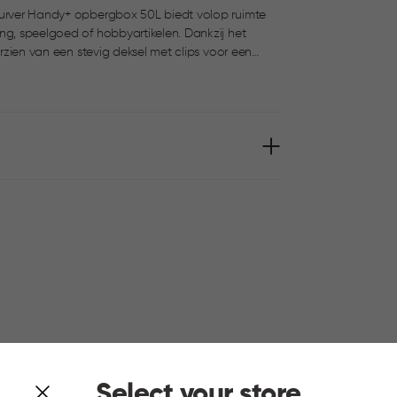
 Curver Handy+ opbergbox 50L biedt volop ruimte
ng, speelgoed of hobbyartikelen. Dankzij het
dig schoon te houden en het stapelbare ontwerp
k in huis, berging of garage.
Select your store