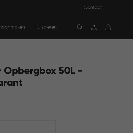
Contact
hoonmaken
Huisdieren
 Opbergbox 50L -
arant