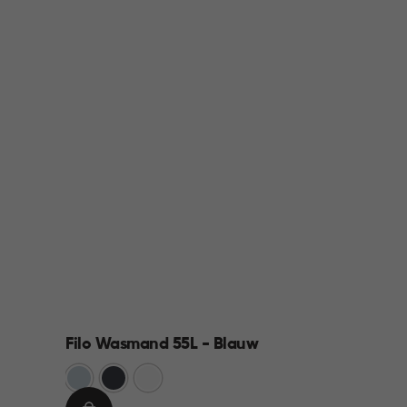
Filo Wasmand 55L - Blauw
Blauw
Antraciet
Wit