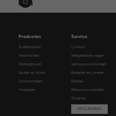
€
IN
€ 21,95
21,95
WINKELMAND
Producten
Service
Prullenbakken
Contact
Wasmanden
Veelgestelde vragen
Opbergboxen
Verkoopvoorwaarden
Keuken en koken
Bestellen en Leveren​
Schoonmaken
Betalen
Huisdieren
Retourvoorwaarden
Garantie
RETOURNEREN