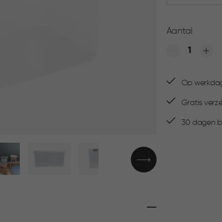
Aantal
Quantity
Op werkdage
Gratis verz
30 dagen be