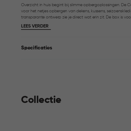
Overzicht in huis begint bij slimme opbergoplossingen. De
voor het netjes opbergen van dekens, kussens, seizoenskledi
transparante ontwerp zie je direct wat erin zit. De box is voorzien van een stevig deksel met clips voor een
optimale sluiting. De afgeronde hoeken maken hem eenvou
LEES VERDER
zorgt voor efficiënt gebruik van de ruimte. Ideaal voor gebrui
Specificaties
Collectie