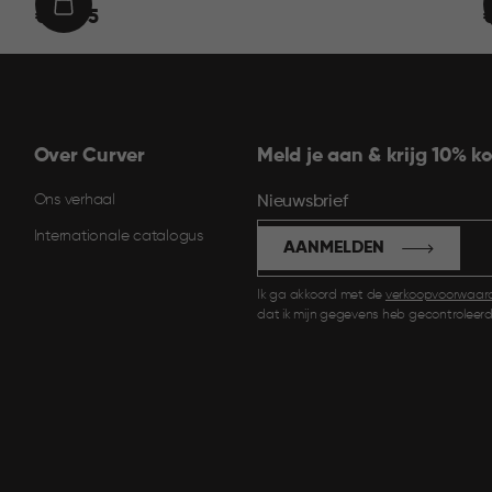
€
IN
€ 22,95
€
22,95
1
WINKELMAND
Over Curver
Meld je aan & krijg 10% ko
Ons verhaal
Nieuwsbrief
Internationale catalogus
AANMELDEN
Ik ga akkoord met de
verkoopvoorwaar
dat ik mijn gegevens heb gecontroleerd