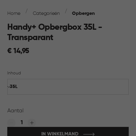
Breadcrumb
Navigation
Home
Categorieën
Opbergen
Handy+ Opbergbox 35L -
Transparant
€
€ 14,95
14,95
Inhoud
Aantal
Quantity:
IN WINKELMAND