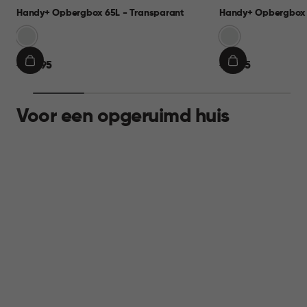
Handy+ Opbergbox 65L - Transparant
Handy+ Opbergbox 
Transparant
Transparant
€
€
€ 22,95
€ 11,95
IN
IN
22,95
11,95
WINKELMAND
WINKELMAND
Voor een opgeruimd huis