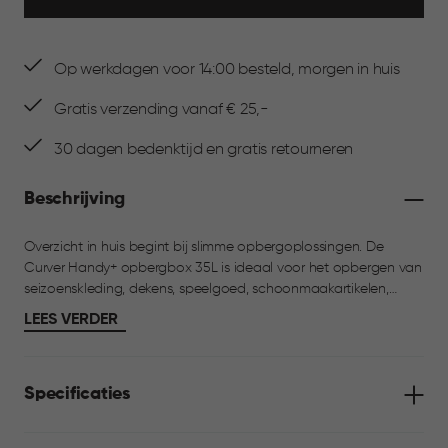
Op werkdagen voor 14:00 besteld, morgen in huis
Gratis verzending vanaf € 25,-
30 dagen bedenktijd en gratis retourneren
Beschrijving
Overzicht in huis begint bij slimme opbergoplossingen. De
Curver Handy+ opbergbox 35L is ideaal voor het opbergen van
seizoenskleding, dekens, speelgoed, schoonmaakartikelen,
voorraad of hobbyspullen. Dankzij het transparante ontwerp
LEES VERDER
zie je in één oogopslag wat erin zit. De box is voorzien van een
stevig deksel met clips voor een optimale sluiting. De afgeronde
hoeken maken hem eenvoudig schoon te houden en het
Specificaties
stapelbare ontwerp zorgt voor efficiënt gebruik van de ruimte.
Praktisch in gebruik, thuis of in de berging.