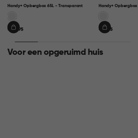
Handy+ Opbergbox 65L - Transparant
Handy+ Opbergbox 
Transparant
Transparant
€
€
€ 22,95
€ 11,95
IN
IN
22,95
11,95
WINKELMAND
WINKELMAND
Voor een opgeruimd huis