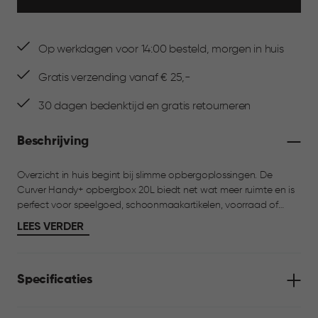
Op werkdagen voor 14:00 besteld, morgen in huis
Gratis verzending vanaf € 25,-
30 dagen bedenktijd en gratis retourneren
Beschrijving
Overzicht in huis begint bij slimme opbergoplossingen. De
Curver Handy+ opbergbox 20L biedt net wat meer ruimte en is
perfect voor speelgoed, schoonmaakartikelen, voorraad of
hobbyspullen. Het transparante ontwerp zorgt ervoor dat je
LEES VERDER
altijd snel vindt wat je zoekt. De box heeft een stevig deksel met
clips voor een optimale sluiting. Dankzij de afgeronde hoeken is
hij eenvoudig schoon te maken en het stapelbare ontwerp
Specificaties
maakt efficiënt opbergen mogelijk.