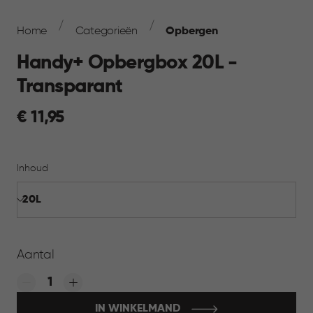
Breadcrumb
Navigation
Home
Categorieën
Opbergen
Handy+ Opbergbox 20L -
Transparant
€
€ 11,95
11,95
Inhoud
Aantal
Quantity:
IN WINKELMAND