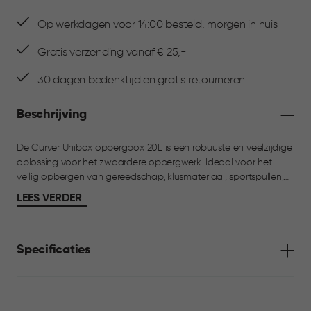
Op werkdagen voor 14:00 besteld, morgen in huis
Gratis verzending vanaf € 25,-
30 dagen bedenktijd en gratis retourneren
Beschrijving
De Curver Unibox opbergbox 20L is een robuuste en veelzijdige
oplossing voor het zwaardere opbergwerk. Ideaal voor het
veilig opbergen van gereedschap, klusmateriaal, sportspullen,
auto-accessoires of voorraad voor garage en berging. De box
LEES VERDER
is vervaardigd uit duurzame en milieuvriendelijke materialen en
voorzien van verstevigde stoothoeken voor extra bescherming.
Stevige handgrepen zorgen ervoor dat je de box veilig en
Specificaties
comfortabel kunt verplaatsen. Dankzij het modulaire en
stapelbare ontwerp is de Unibox ideaal voor efficiënt gebruik
van de ruimte. Onderdeel van een assortiment met meerdere
formaten.