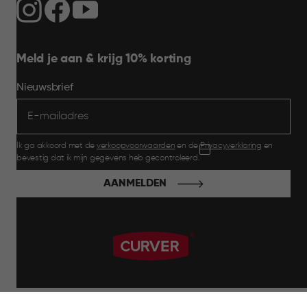
Meld je aan & krijg 10% korting
Nieuwsbrief
Ik ga akkoord met de
verkoopvoorwaarden
en de
Privacyverklaring
en
bevestig dat ik mijn gegevens heb gecontroleerd.
AANMELDEN
label.payment