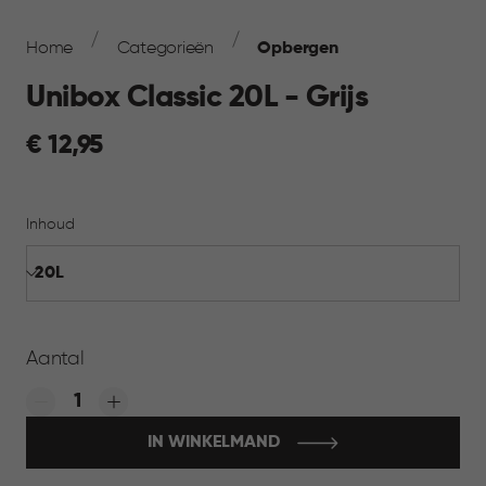
Breadcrumb
Navigation
Home
Categorieën
Opbergen
Unibox Classic 20L - Grijs
€
€ 12,95
12,95
Inhoud
Aantal
Quantity:
IN WINKELMAND