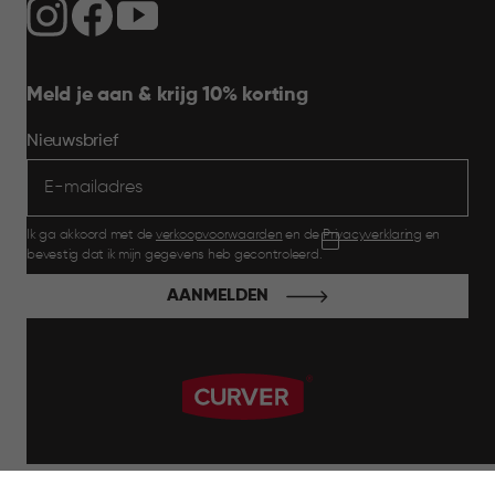
Meld je aan & krijg 10% korting
Nieuwsbrief
Ik ga akkoord met de
verkoopvoorwaarden
en de
Privacyverklaring
en
bevestig dat ik mijn gegevens heb gecontroleerd.
AANMELDEN
label.payment