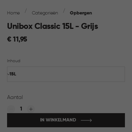
Breadcrumb
Navigation
Home
Categorieën
Opbergen
Unibox Classic 15L - Grijs
€
€ 11,95
11,95
Inhoud
Aantal
Quantity:
IN WINKELMAND