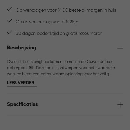
Op werkdagen voor 14:00 besteld, morgen in huis
Gratis verzending vanaf € 25,-
30 dagen bedenktijd en gratis retourneren
Beschrijving
Overzicht en stevigheid komen samen in de Curver Unibox
opbergbox 15L. Deze box is ontworpen voor het zwaardere
werk en biedt een betrouwbare oplossing voor het veilig
opbergen van gereedschap, materialen of andere robuuste
LEES VERDER
spullen. De verstevigde stoothoeken zorgen voor extra
bescherming, terwijl de stevige handgrepen het verplaatsen
comfortabel en veilig maken. Dankzij het modulaire en
Specificaties
stapelbare ontwerp berg je meerdere boxen efficiënt op. De
Unibox is onderdeel van een assortiment met verschillende
maten, zodat je altijd een passende oplossing vindt.