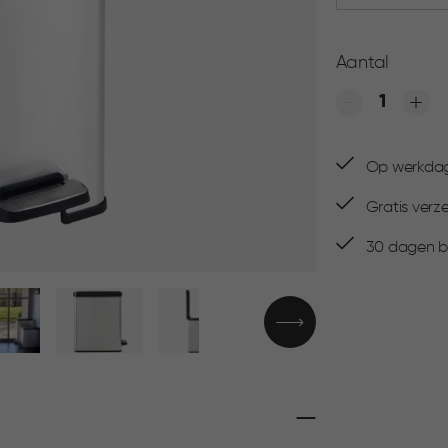
Aantal
Quantity
Op werkdage
Gratis verz
30 dagen be