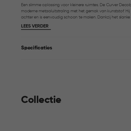
Een slimme oplossing voor kleinere ruimtes. De Curver Dec
moderne metaaluitstraling met het gemak van kunststof. Hij i
achter en is eenvoudig schoon te maken. Dankzij het slanke ontwerp past deze pedaalemmer moeiteloos in
smalle plekken in de keuken of bijkeuken. Het brede pedaal
LEES VERDER
comfortabel en geruisloos gebruik. Met de geïntegreerde v
achterzijde is hij praktisch in elk detail.
Specificaties
Collectie