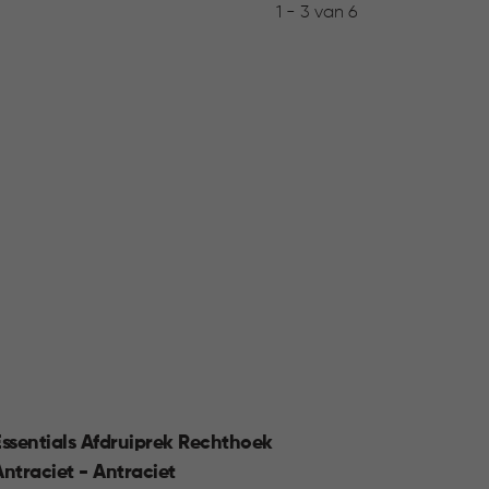
1 - 3 van 6
Essentials Afdruiprek Rechthoek
Smart
Antraciet - Antraciet
Groen