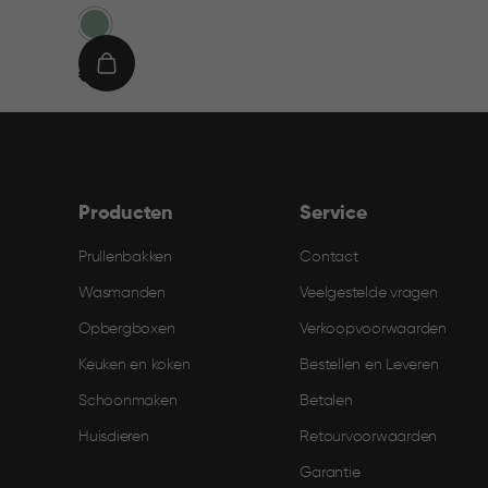
Groen
€
IN
€ 9,95
9,95
WINKELMAND
Producten
Service
Prullenbakken
Contact
Wasmanden
Veelgestelde vragen
Opbergboxen
Verkoopvoorwaarden
Keuken en koken
Bestellen en Leveren​
Schoonmaken
Betalen
Huisdieren
Retourvoorwaarden
Garantie