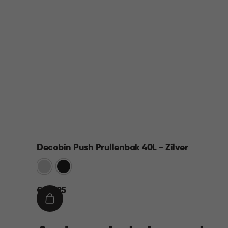
Decobin Push Prullenbak 40L - Zilver
Zilver
Zwart
€
€ 44,95
44,95
IN
WINKELMAND