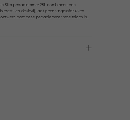
obin Slim pedaalemmer 25L combineert een
s roest- en deukvrij, laat geen vingerafdrukken
 en het soft-close mechanisme zorgen voor
uilniszakhouder en de handgreep aan de