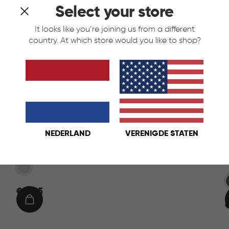
Select your store
It looks like you’re joining us from a different
country. At which store would you like to shop?
NEDERLAND
VERENIGDE STATEN
Decobin Pedaalemmer 5L - Zilver
Zilver
G
€
€ 19,95
19,95
IN
€
6
WINKELMAND