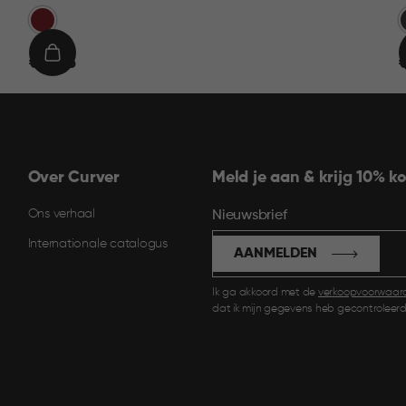
Rood
G
€
IN
€ 19,95
€
19,95
9
WINKELMAND
Over Curver
Meld je aan & krijg 10% ko
Ons verhaal
Nieuwsbrief
Internationale catalogus
AANMELDEN
Ik ga akkoord met de
verkoopvoorwaar
dat ik mijn gegevens heb gecontroleerd