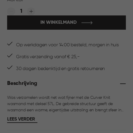
Quantity:
IN WINKELMAND
Op werkdagen voor 14:00 besteld, morgen in huis
Gratis verzending vanaf € 25,-
30 dagen bedenktijd en gratis retourneren
Beschrijving
Was verzamelen wordt net wat fijner met de Curver Knit
wasmand met deksel 57L. De gebreide structuur geeft de
wasmand een warme, eigentijdse uitstraling en brengt sfeer in
de wasruimte. De open knit-structuur zorgt voor ventilatie,
LEES VERDER
zodat je was fris blijft. De deksel opent tot 270 graden, wat het
in- en uitladen extra comfortabel maakt. Dankzij de