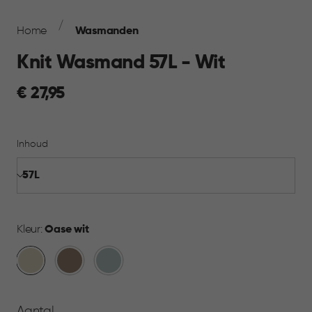
Breadcrumb
Navigation
Home
Wasmanden
Knit Wasmand 57L - Wit
€
€ 27,95
27,95
Inhoud
Kleur:
Oase wit
Oase
Bruin
Mistig
wit
Blauw
Aantal