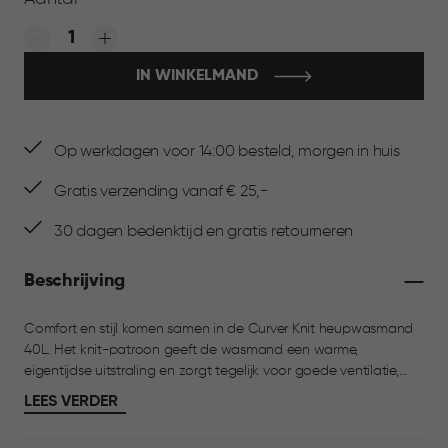
Quantity:
IN WINKELMAND
Op werkdagen voor 14:00 besteld, morgen in huis
Gratis verzending vanaf € 25,-
30 dagen bedenktijd en gratis retourneren
Beschrijving
Comfort en stijl komen samen in de Curver Knit heupwasmand
40L. Het knit-patroon geeft de wasmand een warme,
eigentijdse uitstraling en zorgt tegelijk voor goede ventilatie,
zodat je was fris blijft. Dankzij de ergonomische handgrepen
LEES VERDER
draag je de mand comfortabel op de heup en verplaats je
schone of vuile was moeiteloos door het huis. Met een inhoud