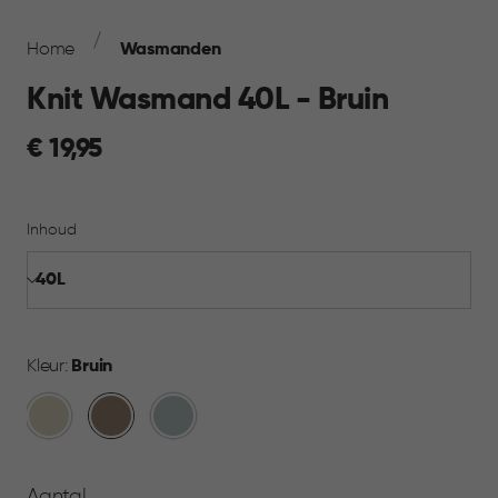
Breadcrumb
Navigation
Home
Wasmanden
Knit Wasmand 40L - Bruin
€
€ 19,95
19,95
Inhoud
Kleur:
Bruin
Oase
Bruin
Mistig
wit
Blauw
Aantal