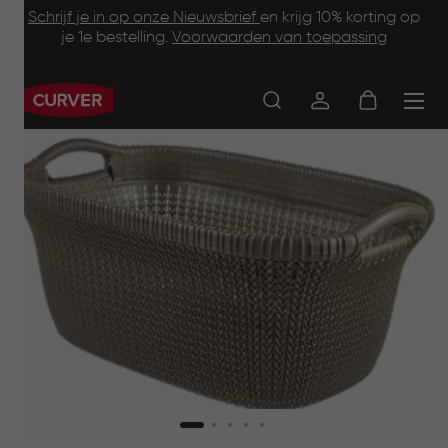
Footer
Skip
Schrijf je in op onze Nieuwsbrief
en krijg 10% korting op
to
je 1e bestelling.
Voorwaarden van toepassing
Information
main
content
Main
navigation