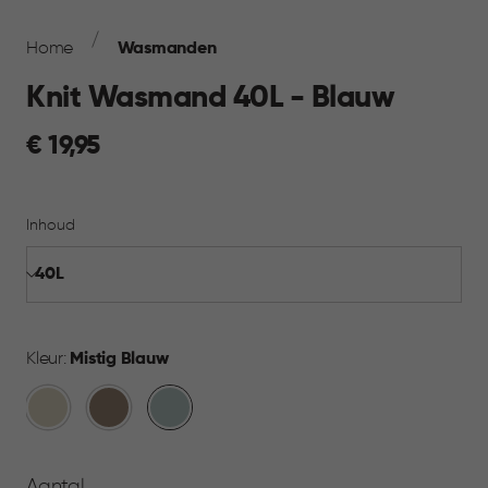
Breadcrumb
Navigation
Home
Wasmanden
Knit Wasmand 40L - Blauw
€
€ 19,95
19,95
Inhoud
Kleur:
Mistig Blauw
Oase
Bruin
Mistig
wit
Blauw
Aantal