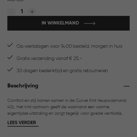
Quantity:
IN WINKELMAND
Op werkdagen voor 14:00 besteld, morgen in huis
Gratis verzending vanaf € 25,-
30 dagen bedenktijd en gratis retourneren
Beschrijving
Comfort en stijl komen samen in de Curver Knit heupwasmand
40L. Het knit-patroon geeft de wasmand een warme,
eigentijdse uitstraling en zorgt tegelijk voor goede ventilatie,
zodat je was fris blijft. Dankzij de ergonomische handgrepen
LEES VERDER
draag je de mand comfortabel op de heup en verplaats je
schone of vuile was moeiteloos door het huis. Met een inhoud