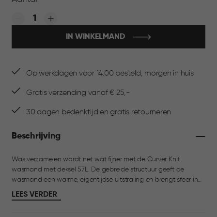
Quantity:
IN WINKELMAND
Op werkdagen voor 14:00 besteld, morgen in huis
Gratis verzending vanaf € 25,-
30 dagen bedenktijd en gratis retourneren
Beschrijving
Was verzamelen wordt net wat fijner met de Curver Knit
wasmand met deksel 57L. De gebreide structuur geeft de
wasmand een warme, eigentijdse uitstraling en brengt sfeer in
de wasruimte. De open knit-structuur zorgt voor ventilatie,
LEES VERDER
zodat je was fris blijft. De deksel opent tot 270 graden, wat het
in- en uitladen extra comfortabel maakt. Dankzij de