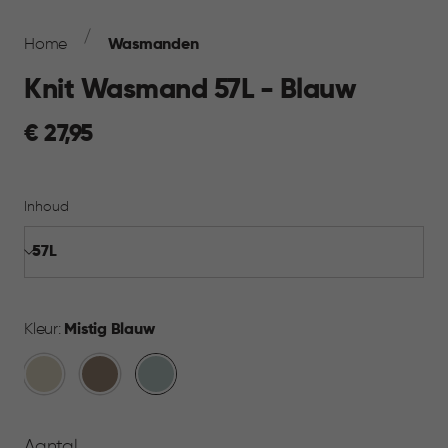
Breadcrumb
Navigation
Home
Wasmanden
Knit Wasmand 57L - Blauw
€
€ 27,95
27,95
Inhoud
Kleur:
Mistig Blauw
Oase
Bruin
Mistig
wit
Blauw
Aantal