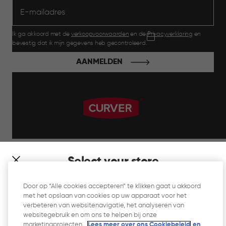
Ik ga akkoord met de
verkoopvoorwaarden
en de
Privacyverklaring
en
bevestig dat ik mijn gegevens heb gecontroleerd.
AANMELDEN
label.payment
Select your store
It looks like you’re joining us from a different country. At
Door op “Alle cookies accepteren” te klikken gaat u akkoord
which store would you like to shop?
met het opslaan van cookies op uw apparaat voor het
Website Gebruiksvoorwaarden
verbeteren van websitenavigatie, het analyseren van
websitegebruik en om ons te helpen bij onze
Privacyverklaring
marketingprojecten.
Lees meer over ons Cookiebeleid
en