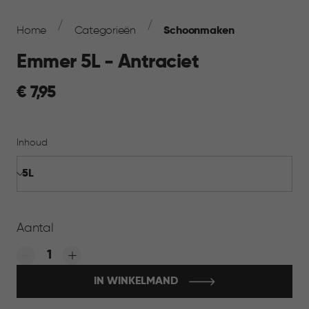
Breadcrumb
Navigation
Home
Categorieën
Schoonmaken
Emmer 5L - Antraciet
€
€ 7,95
7,95
Inhoud
Aantal
Quantity:
IN WINKELMAND