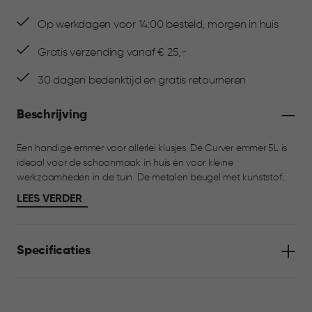
Op werkdagen voor 14:00 besteld, morgen in huis
Gratis verzending vanaf € 25,-
30 dagen bedenktijd en gratis retourneren
Beschrijving
Een handige emmer voor allerlei klusjes. De Curver emmer 5L is
ideaal voor de schoonmaak in huis én voor kleine
werkzaamheden in de tuin. De metalen beugel met kunststof
handgreep zorgt voor prettig draagcomfort. Aan de
LEES VERDER
binnenzijde zit een duidelijke maatverdeling, handig voor het
afmeten van water of schoonmaakmiddel. Licht, stevig en
makkelijk te legen, precies wat je nodig hebt voor dagelijks
Specificaties
gebruik.