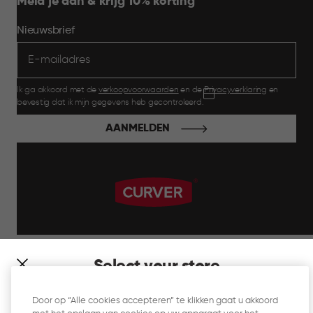
Meld je aan & krijg 10% korting
Nieuwsbrief
Ik ga akkoord met de
verkoopvoorwaarden
en de
Privacyverklaring
en
bevestig dat ik mijn gegevens heb gecontroleerd.
AANMELDEN
label.payment
Select your store
It looks like you’re joining us from a different country. At
Door op “Alle cookies accepteren” te klikken gaat u akkoord
which store would you like to shop?