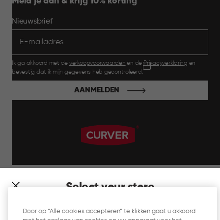
Meld je aan & krijg 10% korting
Nieuwsbrief
Ik ga akkoord met de
verkoopvoorwaarden
en de
Privacyverklaring
en
bevestig dat ik mijn gegevens heb gecontroleerd.
AANMELDEN
label.payment
Select your store
It looks like you’re joining us from a different country. At
Door op “Alle cookies accepteren” te klikken gaat u akkoord
which store would you like to shop?