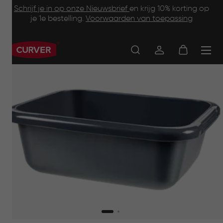
Footer
Skip
Schrijf je in op onze Nieuwsbrief
en krijg 10% korting op
to
je 1e bestelling.
Voorwaarden van toepassing
Information
main
content
Main
navigation