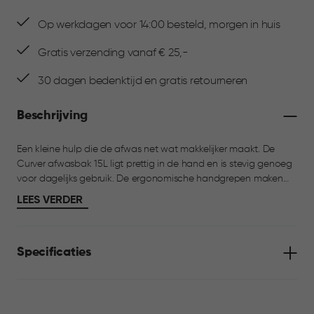
Op werkdagen voor 14:00 besteld, morgen in huis
Gratis verzending vanaf € 25,-
30 dagen bedenktijd en gratis retourneren
Beschrijving
Een kleine hulp die de afwas net wat makkelijker maakt. De
Curver afwasbak 15L ligt prettig in de hand en is stevig genoeg
voor dagelijks gebruik. De ergonomische handgrepen maken
tillen comfortabel, terwijl de brede rand zorgt voor extra
LEES VERDER
stevigheid. Dankzij het randje aan de onderkant laat de bak
makkelijk los van het aanrecht, zonder vastzuigen.
Specificaties