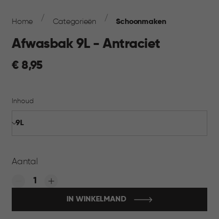
Breadcrumb
Navigation
Home
Categorieën
Schoonmaken
Afwasbak 9L - Antraciet
€
€ 8,95
8,95
Inhoud
Aantal
Quantity:
IN WINKELMAND