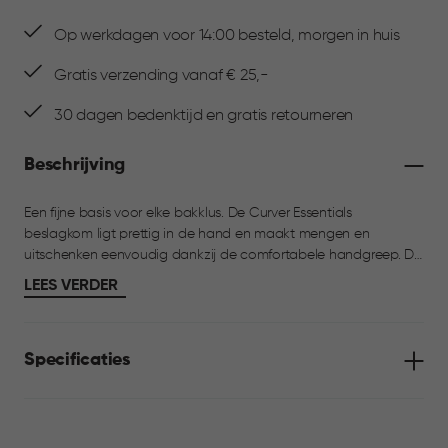
Op werkdagen voor 14:00 besteld, morgen in huis
Gratis verzending vanaf € 25,-
30 dagen bedenktijd en gratis retourneren
Beschrijving
Een fijne basis voor elke bakklus. De Curver Essentials
beslagkom ligt prettig in de hand en maakt mengen en
uitschenken eenvoudig dankzij de comfortabele handgreep. De
antislip noppen aan de onderkant zorgen voor extra stabiliteit
LEES VERDER
tijdens het mixen. De kunststof kom is makkelijk schoon te
maken, BPA-vrij en geschikt voor vaatwasser, koelkast en
magnetron. Mooi te combineren met de grotere 2,5L beslagkom
Specificaties
uit dezelfde lijn.