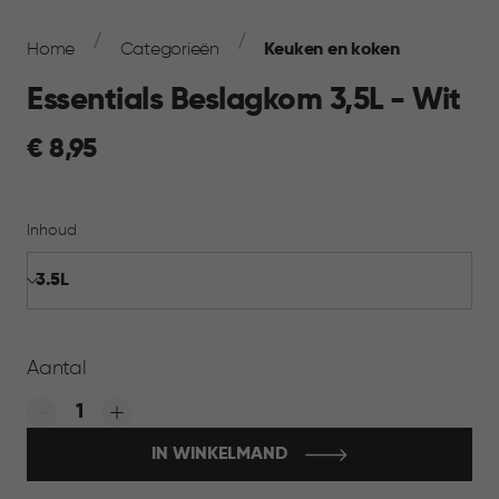
Breadcrumb
Navigation
Home
Categorieën
Keuken en koken
Essentials Beslagkom 3,5L - Wit
€
€ 8,95
8,95
Inhoud
Aantal
Quantity:
IN WINKELMAND