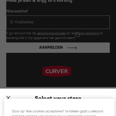
Meld je aan & krijg 10% korting
Nieuwsbrief
Ik ga akkoord met de
verkoopvoorwaarden
en de
Privacyverklaring
en
bevestig dat ik mijn gegevens heb gecontroleerd.
AANMELDEN
label.payment
Select your store
It looks like you’re joining us from a different country. At
Door op “Alle cookies accepteren” te klikken gaat u akkoord
which store would you like to shop?