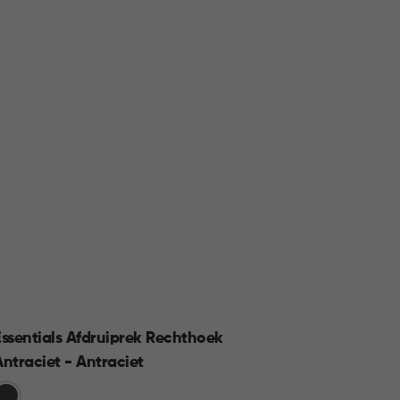
Essentials Afdruiprek Rechthoek
Smart
Antraciet - Antraciet
Groen
rijs