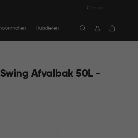
Contact
hoonmaken
Huisdieren
 Swing Afvalbak 50L -