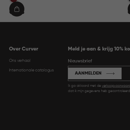
€
IN
€ 19,95
€
19,95
9
WINKELMAND
Over Curver
Meld je aan & krijg 10% ko
Ons verhaal
Nieuwsbrief
Internationale catalogus
AANMELDEN
Ik ga akkoord met de
verkoopvoorwaar
dat ik mijn gegevens heb gecontroleerd