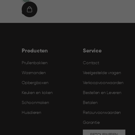
€
IN
€ 9,95
9,95
WINKELMAND
Producten
Service
Prullenbakken
Contact
Wasmanden
Veelgestelde vragen
Opbergboxen
Verkoopvoorwaarden
Keuken en koken
Bestellen en Leveren​
Schoonmaken
Betalen
Huisdieren
Retourvoorwaarden
Garantie