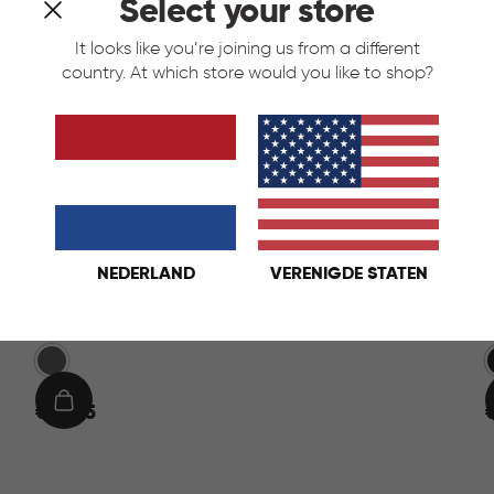
Select your store
It looks like you’re joining us from a different
country. At which store would you like to shop?
NEDERLAND
VERENIGDE STATEN
Mistral Flat Afvalbak 25L - Antraciet
Anthraciet
€
IN
€ 16,95
16,95
2
WINKELMAND