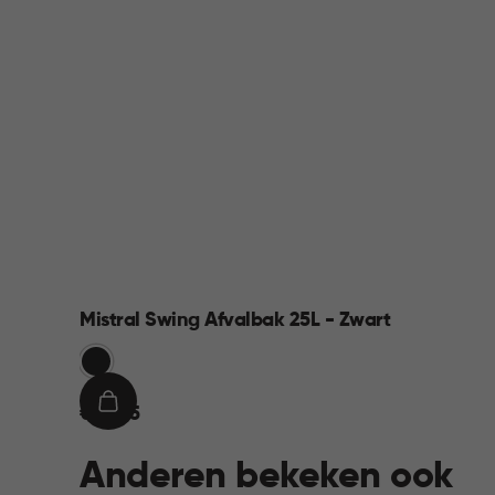
Mistral Swing Afvalbak 25L - Zwart
Zwart
€
IN
€ 16,95
16,95
WINKELMAND
Anderen bekeken ook