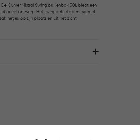
 De Curver Mistral Swing prullenbak 50L biedt een
t swingdeksel opent soepel
zak netjes op zijn plaats en uit het zicht.