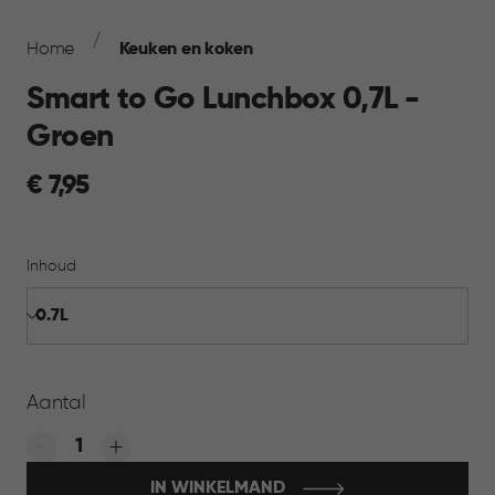
Breadcrumb
Navigation
Home
Keuken en koken
Smart to Go Lunchbox 0,7L -
Groen
€
€ 7,95
7,95
Inhoud
Aantal
Quantity:
IN WINKELMAND