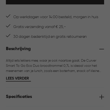
Op werkdagen voor 14:00 besteld, morgen in huis
Gratis verzending vanaf € 25,-
30 dagen bedenktijd en gratis retourneren
Beschrijving
Altijd iets lekkers mee, waar je ook naartoe gaat. De Curver
Smart To Go Eco Duo broodtrommel 0,7L is ideaal voor het
meenemen van je lunch, zoals een boterham, snack of kleine
maaltijd. De broodtrommel is 100% lucht- en waterdicht dankzij
LEES VERDER
de geïntegreerde seal en stevige sluitclips, zodat alles vers blijft.
De stoomopening in de deksel maakt het mogelijk om je eten
eenvoudig op te warmen in de magnetron, zonder de deksel te
Specificaties
verwijderen. Food approved en geschikt voor magnetron en
vaatwasser.