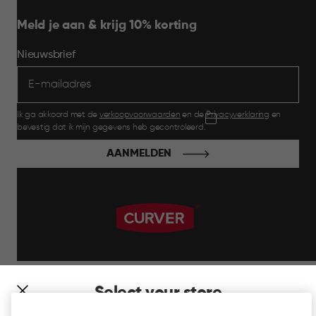
Meld je aan & krijg 10% korting
Nieuwsbrief
Ik ga akkoord met de
verkoopvoorwaarden
en de
Privacyverklaring
en
bevestig dat ik mijn gegevens heb gecontroleerd.
AANMELDEN
label.payment
Select your store
It looks like you’re joining us from a different country. At