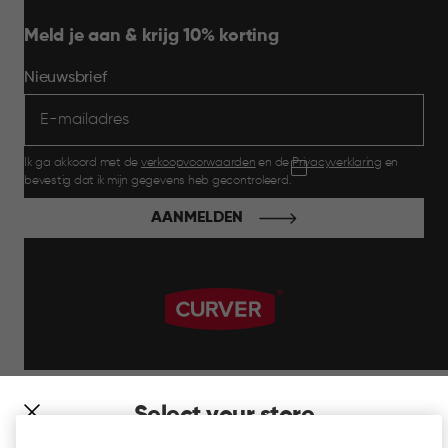
Meld je aan & krijg 10% korting
Nieuwsbrief
Ik ga akkoord met de
verkoopvoorwaarden
en de
Privacyverklaring
en
bevestig dat ik mijn gegevens heb gecontroleerd.
AANMELDEN
label.payment
Select your store
It looks like you’re joining us from a different country. At