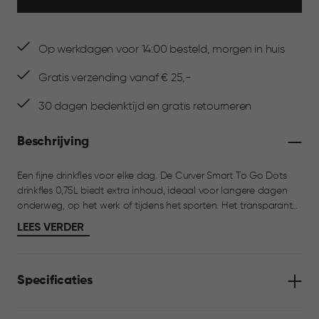
Op werkdagen voor 14:00 besteld, morgen in huis
Gratis verzending vanaf € 25,-
30 dagen bedenktijd en gratis retourneren
Beschrijving
Een fijne drinkfles voor elke dag. De Curver Smart To Go Dots
drinkfles 0,75L biedt extra inhoud, ideaal voor langere dagen
onderweg, op het werk of tijdens het sporten. Het transparante
ontwerp laat je in één oogopslag zien hoeveel er nog in zit.
LEES VERDER
Dankzij het slanke formaat ligt de fles prettig in de hand en past
hij makkelijk in een tas. De fles sluit goed af en is eenvoudig in
gebruik, met een rustig dots-design dat overal bij past.
Specificaties