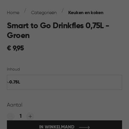
Breadcrumb
Navigation
Home
Categorieën
Keuken en koken
Smart to Go Drinkfles 0,75L -
Groen
€
€ 9,95
9,95
Inhoud
Aantal
Quantity:
IN WINKELMAND