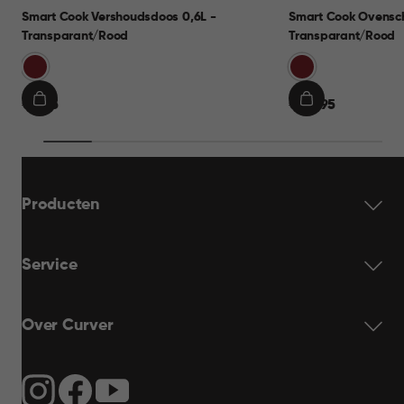
Smart Cook Vershoudsdoos 0,6L -
Smart Cook Ovensch
Transparant/Rood
Transparant/Rood
Rood
Rood
€
€
€ 9,95
€ 24,95
IN
IN
9,95
24,95
WINKELMAND
WINKELMAND
Producten
Service
Over Curver