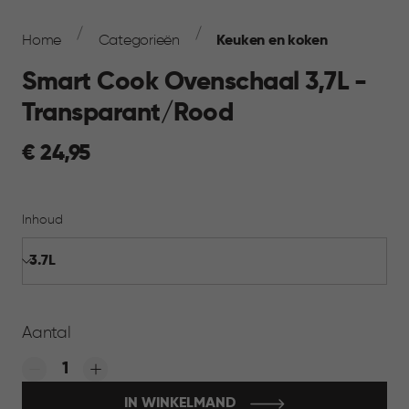
Breadcrumb
Navigation
Home
Categorieën
Keuken en koken
Smart Cook Ovenschaal 3,7L -
Transparant/Rood
€
€ 24,95
24,95
Inhoud
Aantal
Quantity:
IN WINKELMAND