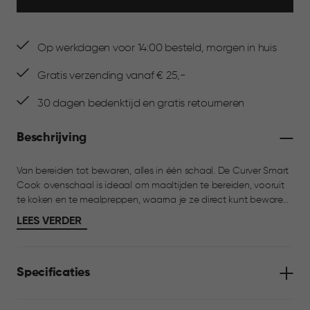
Op werkdagen voor 14:00 besteld, morgen in huis
Gratis verzending vanaf € 25,-
30 dagen bedenktijd en gratis retourneren
Beschrijving
Van bereiden tot bewaren, alles in één schaal. De Curver Smart
Cook ovenschaal is ideaal om maaltijden te bereiden, vooruit
te koken en te mealpreppen, waarna je ze direct kunt bewaren.
Gemaakt van hoogwaardig borosilicaatglas en geschikt voor
LEES VERDER
oven, magnetron en vriezer. De lucht- en waterdichte TPE-
afdichting houdt gerechten vers in de koelkast. Dankzij het
handige ventiel warm je je eten eenvoudig op in de magnetron,
Specificaties
zonder de deksel te verwijderen. Perfect voor verse maaltijden,
mealpreppen en restjes.