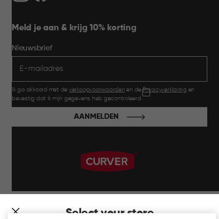
Meld je aan & krijg 10% korting
Nieuwsbrief
Ik ga akkoord met de
verkoopvoorwaarden
en de
Privacyverklaring
en
bevestig dat ik mijn gegevens heb gecontroleerd.
AANMELDEN
label.payment
Select your store