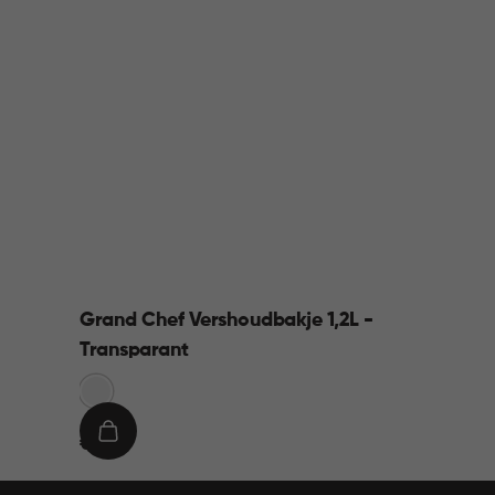
Grand Chef Vershoudbakje 1,2L -
Transparant
Transparant
€
IN
€ 9,95
9,95
WINKELMAND