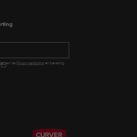
rting
den
en de
Privacyverklaring
en bevestig
.