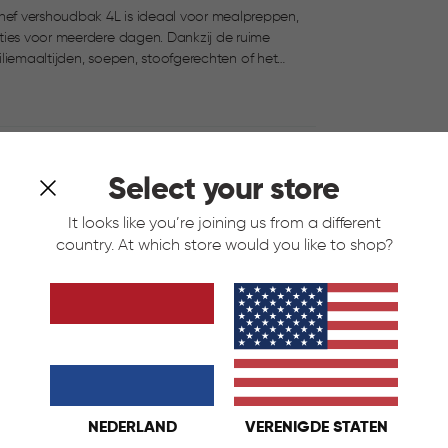
ef vershoudbak 4L is ideaal voor mealpreppen,
ties voor meerdere dagen. Dankzij de ruime
miliemaaltijden, soepen, stoofgerechten of het
it 100% luchtdicht dankzij de zachte rand en is
 bakje is geschikt voor magnetron, vaatwasser en
PA-vrij en food approved. Gemaakt van kunststof.
Select your store
It looks like you’re joining us from a different
country. At which store would you like to shop?
NEDERLAND
VERENIGDE STATEN