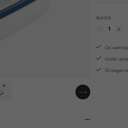
Aantal
Quantity
Op werkdage
Gratis verz
30 dagen be