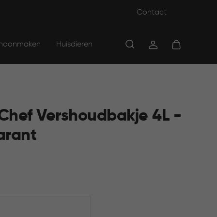
Contact
hoonmaken
Huisdieren
Chef Vershoudbakje 4L -
arant