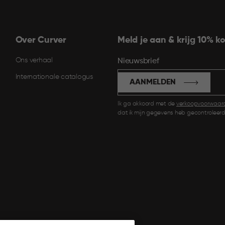
Over Curver
Meld je aan & krijg 10% ko
Ons verhaal
Nieuwsbrief
Internationale catalogus
AANMELDEN
Ik ga akkoord met de
verkoopvoorwaar
dat ik mijn gegevens heb gecontroleerd