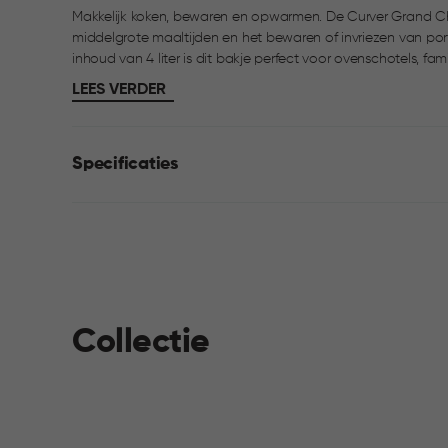
Makkelijk koken, bewaren en opwarmen. De Curver Grand Ch
middelgrote maaltijden en het bewaren of invriezen van por
inhoud van 4 liter is dit bakje perfect voor ovenschotels, fa
voorbereiden van meerdere maaltijden tegelijk. De deksel slu
LEES VERDER
eenvoudig te openen met de stevige lip aan de zijkant. Het
vriezer, bestand tegen temperaturen van -18°C tot 100°C, B
Specificaties
Collectie