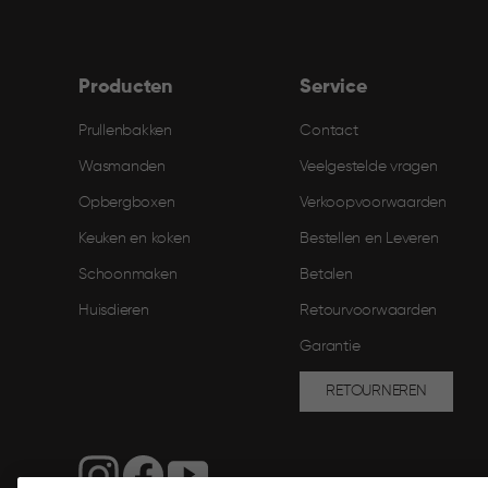
Producten
Service
Prullenbakken
Contact
Wasmanden
Veelgestelde vragen
Opbergboxen
Verkoopvoorwaarden
Keuken en koken
Bestellen en Leveren​
Schoonmaken
Betalen
Huisdieren
Retourvoorwaarden
Garantie
RETOURNEREN