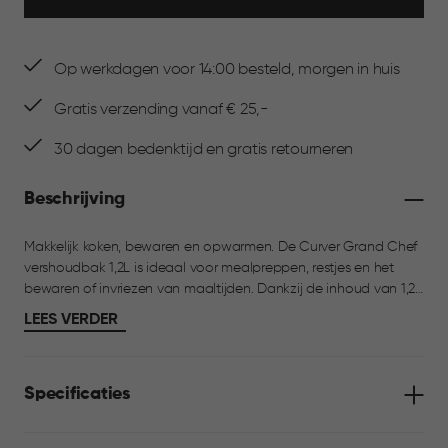
Op werkdagen voor 14:00 besteld, morgen in huis
Gratis verzending vanaf € 25,-
30 dagen bedenktijd en gratis retourneren
Beschrijving
Makkelijk koken, bewaren en opwarmen. De Curver Grand Chef
vershoudbak 1,2L is ideaal voor mealpreppen, restjes en het
bewaren of invriezen van maaltijden. Dankzij de inhoud van 1,2
liter is dit bakje perfect voor volledige eenpersoonsmaaltijden,
LEES VERDER
pasta, rijstgerechten, stoofschotels of grotere porties groenten.
De deksel sluit 100% luchtdicht dankzij de zachte rand en is
eenvoudig te openen met de stevige lip aan de zijkant. Het
Specificaties
bakje is geschikt voor magnetron, vaatwasser en vriezer,
bestand tegen temperaturen van -18°C tot 100°C, BPA-vrij en
food approved.