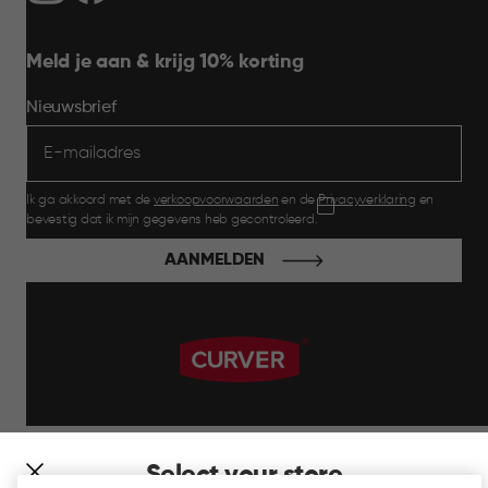
Meld je aan & krijg 10% korting
Nieuwsbrief
Ik ga akkoord met de
verkoopvoorwaarden
en de
Privacyverklaring
en
bevestig dat ik mijn gegevens heb gecontroleerd.
AANMELDEN
label.payment
Select your store