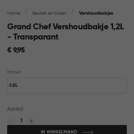
Breadcrumb
Navigation
Home
Keuken en koken
Vershoudbakjes
Grand Chef Vershoudbakje 1,2L
- Transparant
€
€ 9,95
9,95
Inhoud
Aantal
Quantity:
IN WINKELMAND