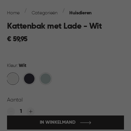
Breadcrumb
Navigation
Home
Categorieën
Huisdieren
Kattenbak met Lade - Wit
€
€ 59,95
59,95
Kleur:
Wit
Wit
Cool
Mistig
Grijs
Blauw
Aantal
Quantity:
IN WINKELMAND