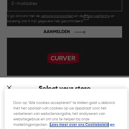
Ik ga akkoord met de
verkoopvoorwaarden
en de
Privacyverklaring
en
bevestig dat ik mijn gegevens heb gecontroleerd.
AANMELDEN
label.payment
Select your store
It looks like you’re joining us from a different country. At
Door op “Alle cookies accepteren” te klikken gaat u akkoord
which store would you like to shop?
met het opslaan van cookies op uw apparaat voor het
Website Gebruiksvoorwaarden
verbeteren van websitenavigatie, het analyseren van
websitegebruik en om ons te helpen bij onze
Privacyverklaring
marketingprojecten.
Lees meer over ons Cookiebeleid
en