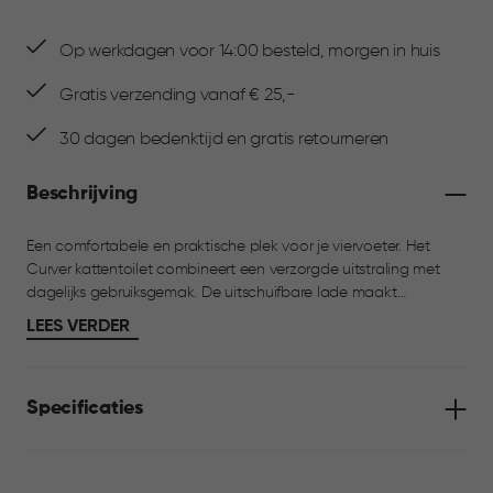
Op werkdagen voor 14:00 besteld, morgen in huis
Gratis verzending vanaf € 25,-
30 dagen bedenktijd en gratis retourneren
Beschrijving
Een comfortabele en praktische plek voor je viervoeter. Het
Curver kattentoilet combineert een verzorgde uitstraling met
dagelijks gebruiksgemak. De uitschuifbare lade maakt
schoonmaken eenvoudig en het geurfilter helpt luchtjes te
LEES VERDER
verminderen. Inclusief een schepje en een handig matje om
pootjes schoon te houden. Dankzij de stevige handgreep is het
toilet makkelijk te verplaatsen.
Specificaties