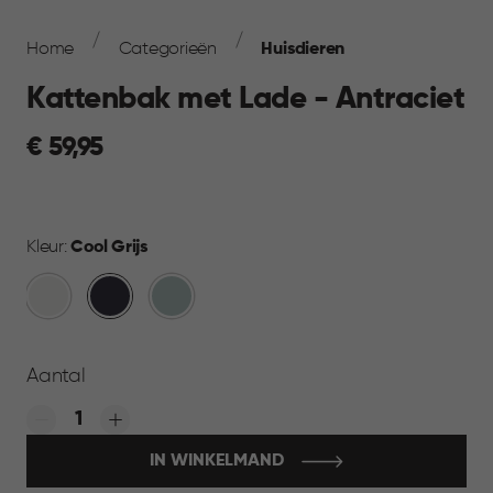
Breadcrumb
Navigation
Home
Categorieën
Huisdieren
Kattenbak met Lade - Antraciet
€
€ 59,95
59,95
Kleur:
Cool Grijs
Wit
Cool
Mistig
Grijs
Blauw
Aantal
Quantity:
IN WINKELMAND