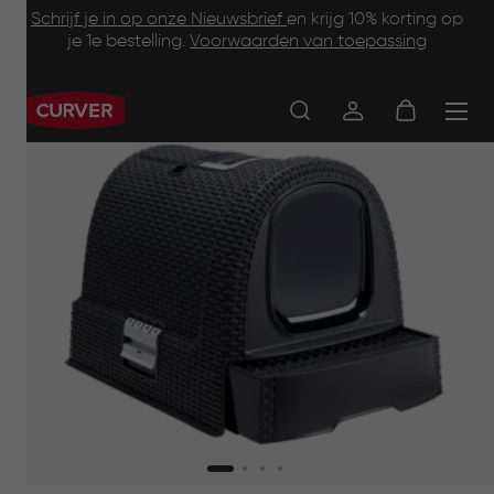
Footer
Skip
Schrijf je in op onze Nieuwsbrief
en krijg 10% korting op
to
je 1e bestelling.
Voorwaarden van toepassing
Information
main
content
Main
navigation