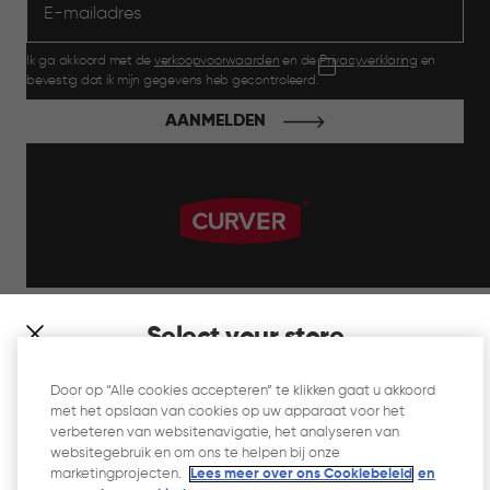
Ik ga akkoord met de
verkoopvoorwaarden
en de
Privacyverklaring
en
bevestig dat ik mijn gegevens heb gecontroleerd.
AANMELDEN
label.payment
Select your store
It looks like you’re joining us from a different country. At
Door op “Alle cookies accepteren” te klikken gaat u akkoord
which store would you like to shop?
met het opslaan van cookies op uw apparaat voor het
Website Gebruiksvoorwaarden
verbeteren van websitenavigatie, het analyseren van
websitegebruik en om ons te helpen bij onze
Privacyverklaring
marketingprojecten.
Lees meer over ons Cookiebeleid
en