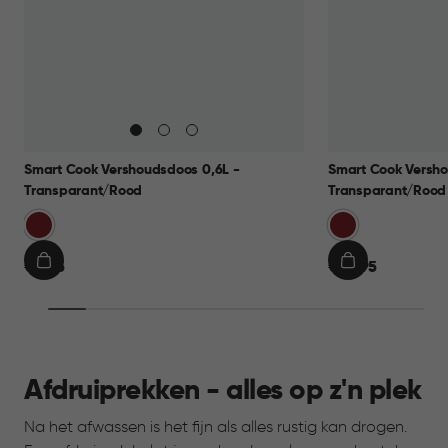
Smart Cook Vershoudsdoos 0,6L -
Smart Cook Versho
Transparant/Rood
Transparant/Rood
Rood
Rood
€
€
€ 9,95
€ 14,95
IN
IN
9,95
14,95
WINKELMAND
WINKELMAN
Afdruiprekken - alles op z'n plek
Na het afwassen is het fijn als alles rustig kan drogen.