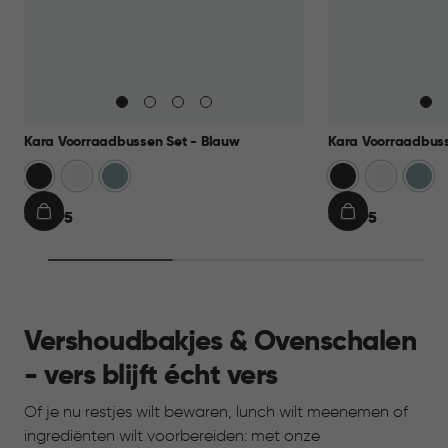
Kara Voorraadbussen Set - Blauw
Kara Voorraadbuss
Antraciet
Wit
Blauw
Antraciet
Wit
Blau
€
€
€ 39,95
€ 39,95
IN
IN
39,95
39,95
WINKELMAND
WINKELMAN
Vershoudbakjes & Ovenschalen
- vers blijft écht vers
Of je nu restjes wilt bewaren, lunch wilt meenemen of
ingrediënten wilt voorbereiden: met onze