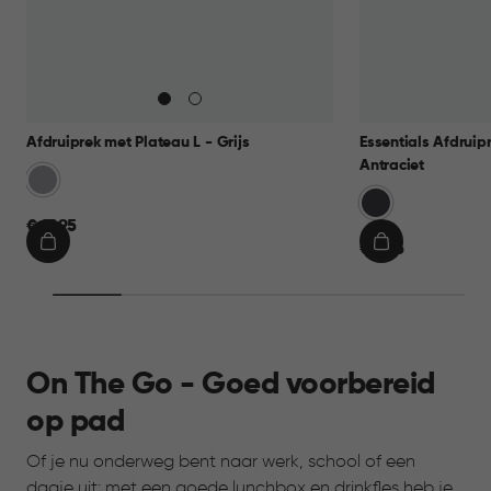
Afdruiprek met Plateau L - Grijs
Essentials Afdruip
Antraciet
Licht
Grijs
Grijs
€
€ 17,95
€
€ 9,95
17,95
IN
IN
9,95
WINKELMAND
WINKELMAN
On The Go - Goed voorbereid
op pad
Of je nu onderweg bent naar werk, school of een
dagje uit: met een goede lunchbox en drinkfles heb je