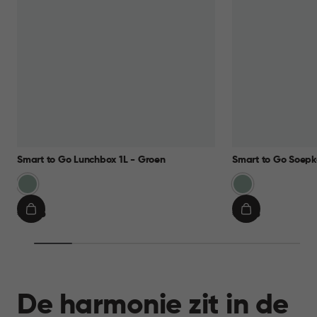
Smart to Go Lunchbox 1L - Groen
Smart to Go Soepk
Groen
Groen
€
€
€ 9,95
€ 7,95
IN
IN
9,95
7,95
WINKELMAND
WINKELMAN
De harmonie zit in de