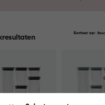
Sorteer op:
Besc
kresultaten