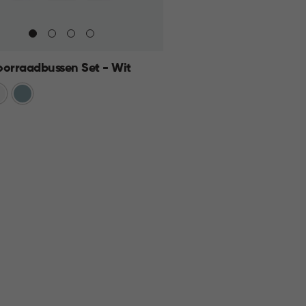
oorraadbussen Set - Wit
et
t
Blauw
KELMAND