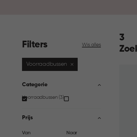
3
Filters
Wis alles
Zoe
Voorraadbussen
Categorie
Categorie
Voorraadbussen (3)
filter
Prijs
Prijs
Van
Naar