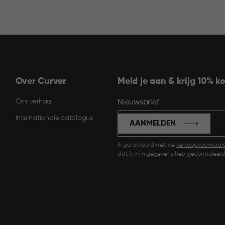
Over Curver
Meld je aan & krijg 10% ko
Ons verhaal
Nieuwsbrief
Internationale catalogus
AANMELDEN
Ik ga akkoord met de
verkoopvoorwaar
dat ik mijn gegevens heb gecontroleerd