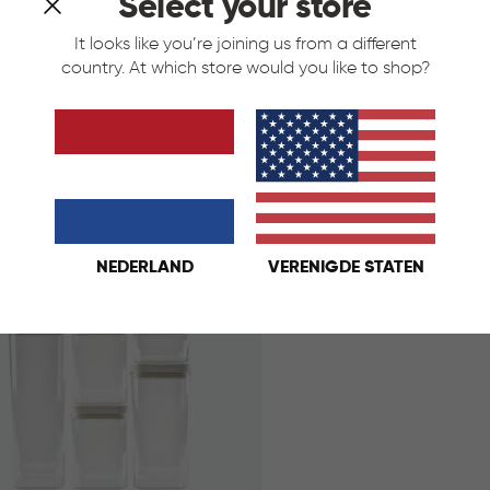
Select your store
It looks like you’re joining us from a different
country. At which store would you like to shop?
oorraadbussen Set - Antraciet
Kara Voorraadbussen S
et
t
Blauw
Antraciet
Wit
Blauw
€
IN
€ 39,95
39,95
KELMAND
WINKELMAND
NEDERLAND
VERENIGDE STATEN