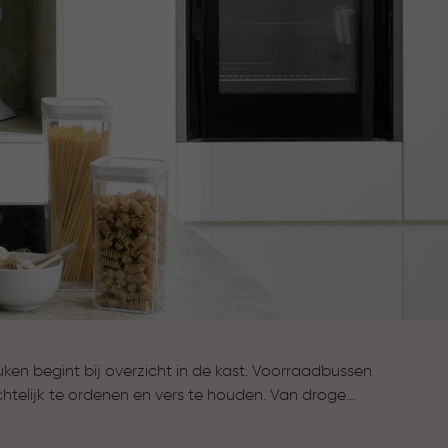
en begint bij overzicht in de kast. Voorraadbussen
chtelijk te ordenen en vers te houden. Van droge
lles is snel gevonden en netjes opgeborgen. Door de
ige uitstraling passen ze in elke keuken.