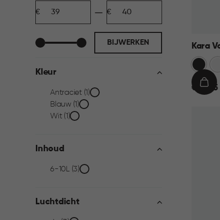
Minimum
Maximum
filter
bedrag
bedrag
BIJWERKEN
Kara V
Antraci
Wi
Kleur
€
IN
€ 39,95
Kleur
Antraciet (1)
39,95
WIN
Blauw (1)
filter
Wit (1)
Inhoud
Inhoud
6-10L (3)
filter
Luchtdicht