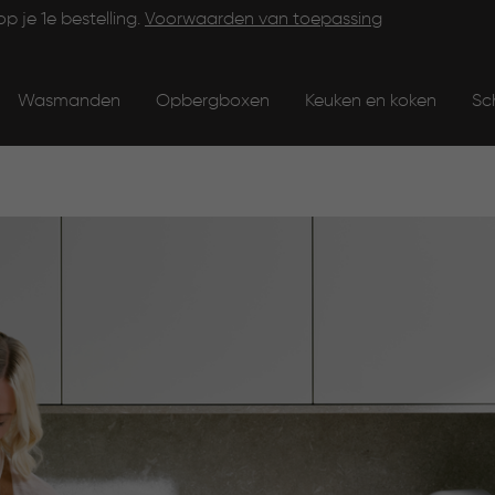
op je 1e bestelling.
Voorwaarden van toepassing
Wasmanden
Opbergboxen
Keuken en koken
Sc