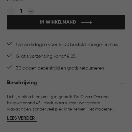
Quantity:
IN WINKELMAND
Op werkdagen voor 14:00 besteld, morgen in huis
Gratis verzending vanaf € 25,-
30 dagen bedenktijd en gratis retourneren
Beschrijving
Licht, praktisch en prettig in gebruik. De Curver Oceana
heupwasmand 45L biedt extra ruimte voor grotere
wasladingen, zonder veel plek in te nemen. Het moderne
design past moeiteloos in badkamer of slaapkamer. De
LEES VERDER
ventilatieopeningen zorgen voor frisse was en dankzij de
comfortabele handgrepen verplaats je de wasmand