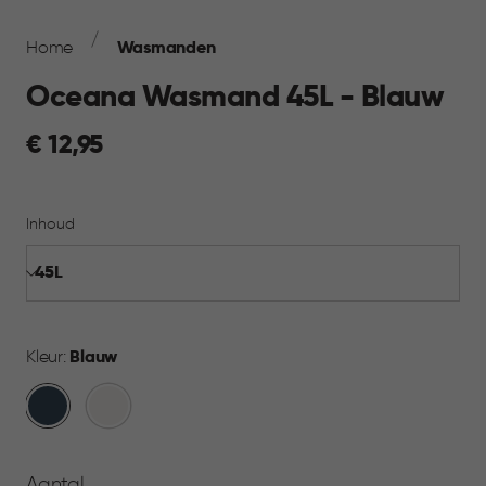
Breadcrumb
Navigation
Home
Wasmanden
Oceana Wasmand 45L - Blauw
€
€ 12,95
12,95
Inhoud
Kleur:
Blauw
Blauw
Wit
Aantal