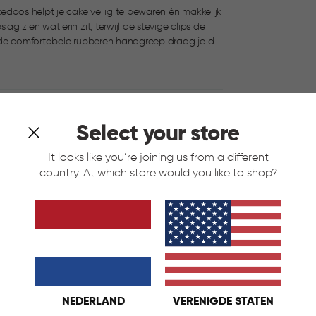
edoos helpt je cake veilig te bewaren én makkelijk
ij de comfortabele rubberen handgreep draag je de
ssende taartdozen uit de Chef@Home serie.
Select your store
It looks like you’re joining us from a different
country. At which store would you like to shop?
NEDERLAND
VERENIGDE STATEN