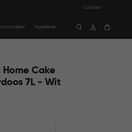
Contact
hoonmaken
Huisdieren
t Home Cake
doos 7L - Wit