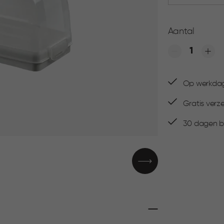
Aantal
Quantity
Op werkdage
Gratis verz
30 dagen be