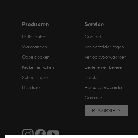
Producten
Service
Prullenbakken
Contact
Wasmanden
Veelgestelde vragen
Opbergboxen
Verkoopvoorwaarden
Keuken en koken
Bestellen en Leveren​
Schoonmaken
Betalen
Huisdieren
Retourvoorwaarden
Garantie
RETOURNEREN