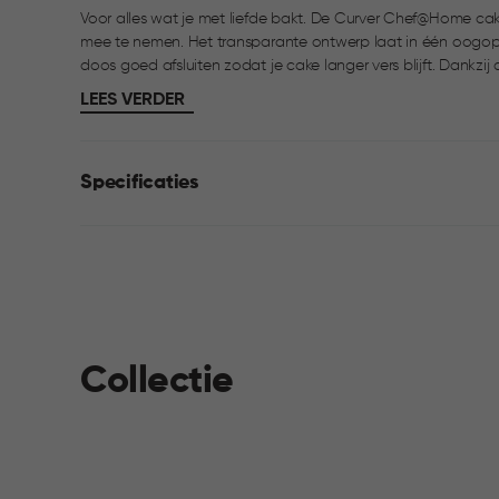
Voor alles wat je met liefde bakt. De Curver Chef@Home cak
mee te nemen. Het transparante ontwerp laat in één oogopslag zien wat erin zit, terwijl de stevige clips de
doos goed afsluiten zodat je cake langer vers blijft. Dankz
cakedoos eenvoudig mee. Mooi te combineren met de bijpa
LEES VERDER
Specificaties
Collectie