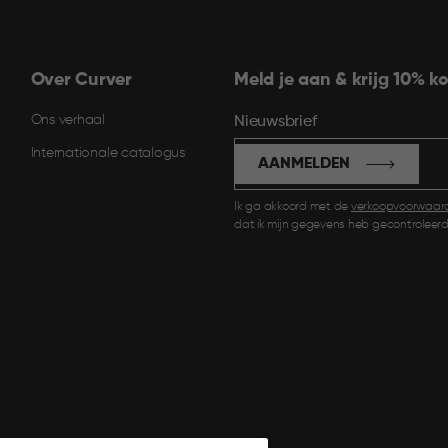
Over Curver
Meld je aan & krijg 10% ko
Ons verhaal
Nieuwsbrief
Internationale catalogus
AANMELDEN
Ik ga akkoord met de
verkoopvoorwaar
dat ik mijn gegevens heb gecontroleerd