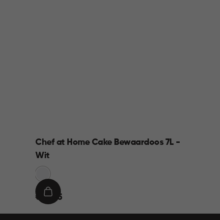
Chef at Home Cake Bewaardoos 7L -
Wit
Sneeuw
Wit
€
IN
€ 10,95
10,95
WINKELMAND