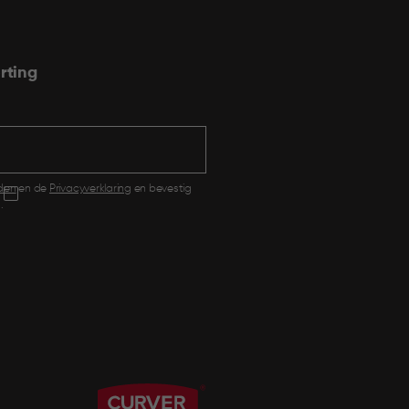
rting
den
en de
Privacyverklaring
en bevestig
.