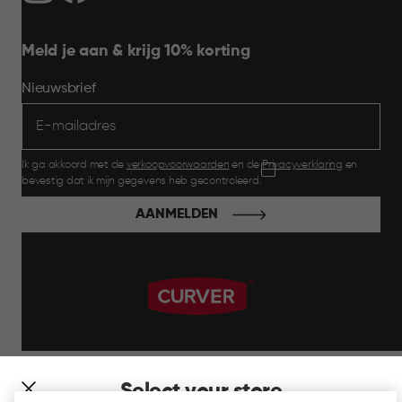
Meld je aan & krijg 10% korting
Nieuwsbrief
Ik ga akkoord met de
verkoopvoorwaarden
en de
Privacyverklaring
en
bevestig dat ik mijn gegevens heb gecontroleerd.
AANMELDEN
label.payment
Select your store