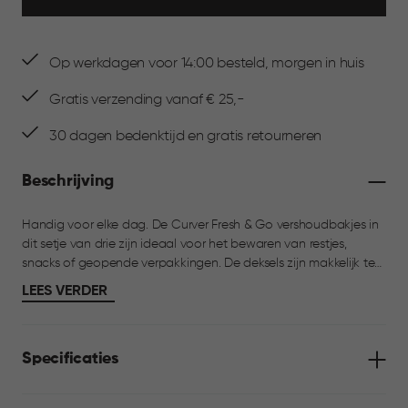
Op werkdagen voor 14:00 besteld, morgen in huis
Gratis verzending vanaf € 25,-
30 dagen bedenktijd en gratis retourneren
Beschrijving
Handig voor elke dag. De Curver Fresh & Go vershoudbakjes in
dit setje van drie zijn ideaal voor het bewaren van restjes,
snacks of geopende verpakkingen. De deksels zijn makkelijk te
openen dankzij het handige lipje. De bakjes zijn geschikt voor
LEES VERDER
magnetron, vaatwasser en diepvries en voldoen aan de
Europese richtlijnen voor voedselveiligheid.
Specificaties