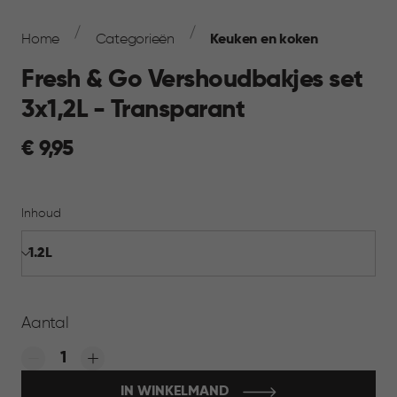
Breadcrumb
Navigation
Home
Categorieën
Keuken en koken
Fresh & Go Vershoudbakjes set
3x1,2L - Transparant
€
€ 9,95
9,95
Inhoud
Aantal
Quantity:
IN WINKELMAND