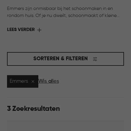
Emmers zijn onmisbaar bij het schoonmaken in en
rondom huis. Of je nu dweilt, schoonmaakt of kleine
klussen uitvoert, een goede emmer maakt het werk
een stuk makkelijker. Dankzij het sterke materiaal en
LEES VERDER
het lichte gewicht zijn de emmers van Curver prettig in
gebruik en eenvoudig te legen. Precies wat je nodig
hebt voor dagelijks gebruik.
SORTEREN & FILTEREN
Emmers
Wis alles
3 Zoekresultaten