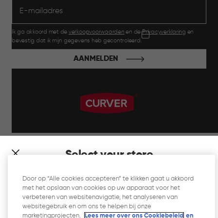
Ik ga akkoord met de
verkoopvoorwaarden
en de
Privacyverklaring
en
bevestig dat ik mijn gegevens heb gecontroleerd.
AANMELDEN
label.payment
Select your store
It looks like you’re joining us from a different country. At
Door op “Alle cookies accepteren” te klikken gaat u akkoord
which store would you like to shop?
met het opslaan van cookies op uw apparaat voor het
Website Gebruiksvoorwaarden
verbeteren van websitenavigatie, het analyseren van
websitegebruik en om ons te helpen bij onze
Privacyverklaring
marketingprojecten.
Lees meer over ons Cookiebeleid
en