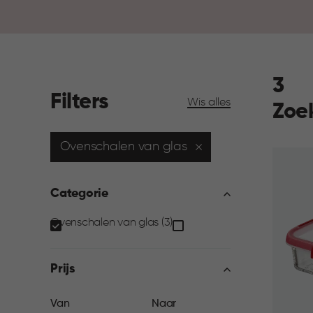
3
Filters
Wis alles
Zoe
Ovenschalen van glas
Categorie
Categorie
Ovenschalen van glas (3)
filter
Prijs
Prijs
Van
Naar