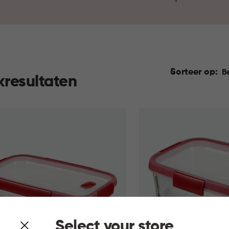
bewaren van restjes. Zo kook
Sorteer op:
B
kresultaten
Select your store