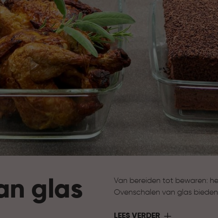
an glas
Van bereiden tot bewaren: he
Ovenschalen van glas bieden 
hoe je gerecht zich ontwikkel
serveren of bewaren. Ideaal 
LEES VERDER