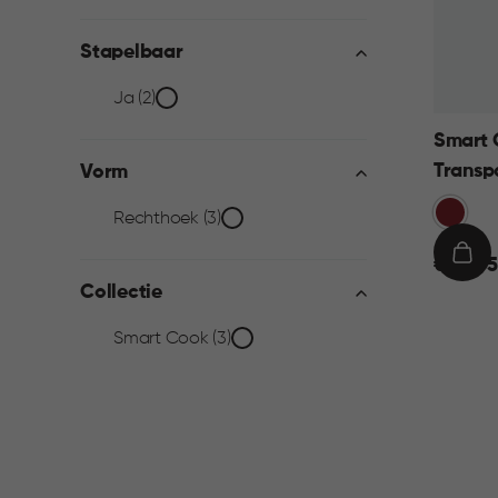
filter
Stapelbaar
Stapelbaar
Ja (2)
Smart 
filter
Transp
Vorm
Rood
Vorm
Rechthoek (3)
€
IN
€ 24,95
filter
24,95
WIN
Collectie
Collectie
Smart Cook (3)
filter