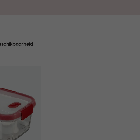
 je elke dag met gemak.
eschikbaarheid