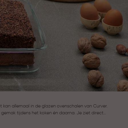
t kan allemaal in de glazen ovenschalen van Curver.
gemak tijdens het koken én daarna. Je ziet direct
t in de oven en na bereiding kun je het eenvoudig
voor verse maaltijden, meal prepping en het