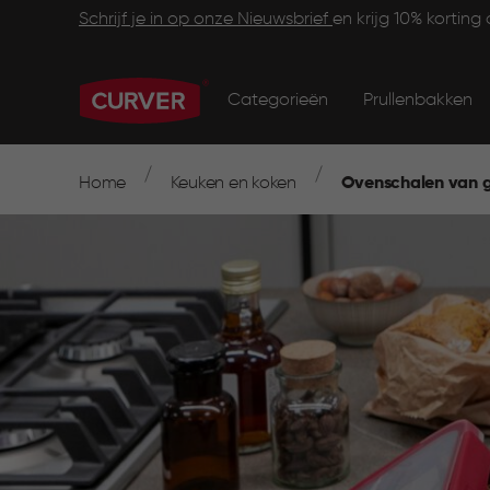
Skip
Footer
Schrijf je in op onze Nieuwsbrief
en krijg 10% korting 
to
main
Main
Information
content
navigation
Categorieën
Prullenbakken
Main
menu
navigation
Breadcrumb
Navigation
Home
Keuken en koken
Ovenschalen van g