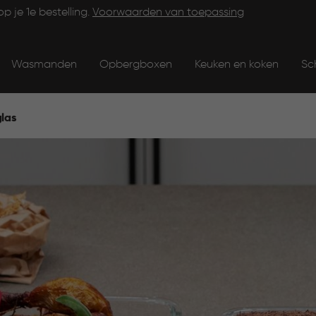
op je 1e bestelling.
Voorwaarden van toepassing
Wasmanden
Opbergboxen
Keuken en koken
Sc
las