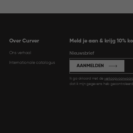
Over Curver
Meld je aan & krijg 10% ko
Ons verhaal
Nieuwsbrief
Internationale catalogus
AANMELDEN
Ik ga akkoord met de
verkoopvoorwaar
dat ik mijn gegevens heb gecontroleerd