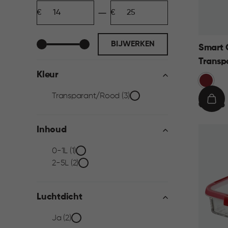
Minimum
Maximum
filter
bedrag
bedrag
BIJWERKEN
Smart 
Transp
Kleur
Rood
Kleur
Transparant/Rood (3)
€
IN
€ 19,95
19,95
WIN
filter
Inhoud
Inhoud
0-1L (1)
2-5L (2)
filter
Luchtdicht
Luchtdicht
Ja (2)