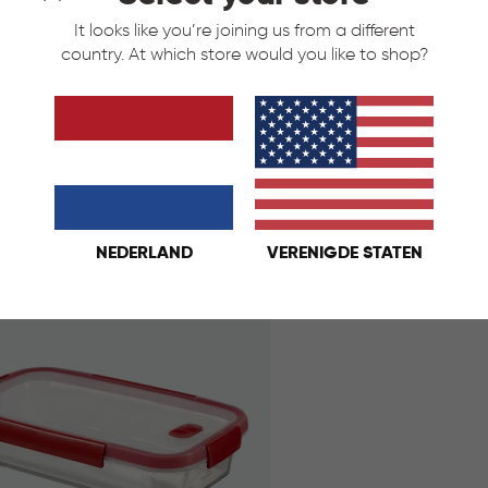
It looks like you’re joining us from a different
country. At which store would you like to shop?
Cook Ovenschaal 2,3L -
Smart Cook Vershouds
arant/Rood
Transparant/Rood
Rood
€
IN
€ 14,95
14,95
KELMAND
WINKELMAND
NEDERLAND
VERENIGDE STATEN