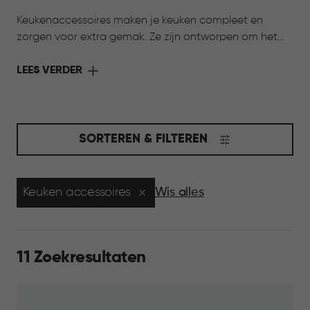
Keukenaccessoires maken je keuken compleet en
zorgen voor extra gemak. Ze zijn ontworpen om het
werken in de keuken eenvoudiger te maken, van
ondersteuning bij het bereiden van gerechten tot
LEES VERDER
koken en bewaren. Alles wat je nodig hebt om jouw
keuken compleet te maken.
SORTEREN & FILTEREN
Keuken accessoires
Wis alles
11 Zoekresultaten