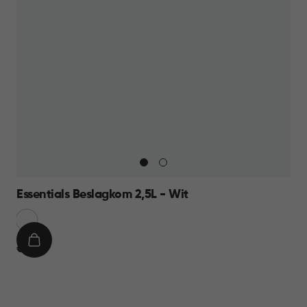
Essentials Beslagkom 2,5L - Wit
Sneeuw
Wit
IN
€
€ 6,95
WINKELMAND
6,95