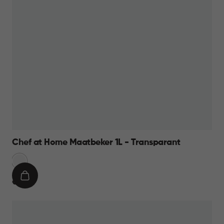
Chef at Home Maatbeker 1L - Transparant
Transparant
IN
€
€ 9,95
WINKELMAND
9,95