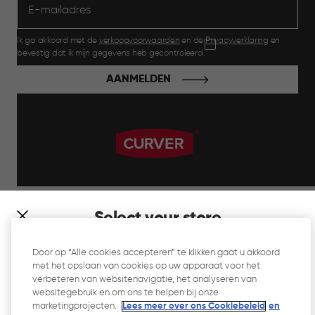
Ik ga akkoord met de
verkoopvoorwaarden
en de
Privacyverklaring
en
bevestig dat ik mijn gegevens heb gecontroleerd.
AANMELDEN
label.payment
Select your store
It looks like you’re joining us from a different country. At
Door op “Alle cookies accepteren” te klikken gaat u akkoord
which store would you like to shop?
met het opslaan van cookies op uw apparaat voor het
Website Gebruiksvoorwaarden
verbeteren van websitenavigatie, het analyseren van
websitegebruik en om ons te helpen bij onze
Privacyverklaring
marketingprojecten.
Lees meer over ons Cookiebeleid
en