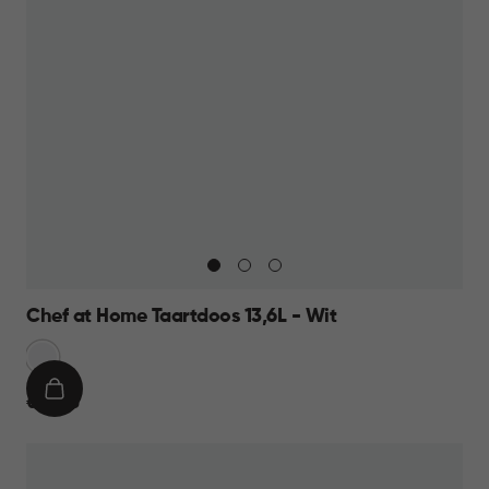
Chef at Home Taartdoos 13,6L - Wit
Sneeuw
Wit
IN
€
€ 12,95
WINKELMAND
12,95