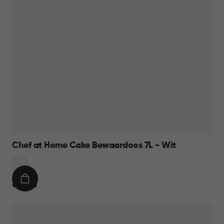
Chef at Home Cake Bewaardoos 7L - Wit
Sneeuw
Wit
IN
€
€ 10,95
WINKELMAND
10,95