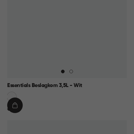
Essentials Beslagkom 3,5L - Wit
Sneeuw
Wit
IN
€
€ 8,95
WINKELMAND
8,95