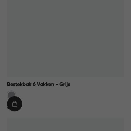
Bestekbak 6 Vakken - Grijs
Licht
Grijs
IN
€
€ 9,95
WINKELMAND
9,95