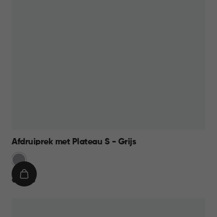
Afdruiprek met Plateau S - Grijs
Licht
Grijs
IN
€
€ 13,95
WINKELMAND
13,95