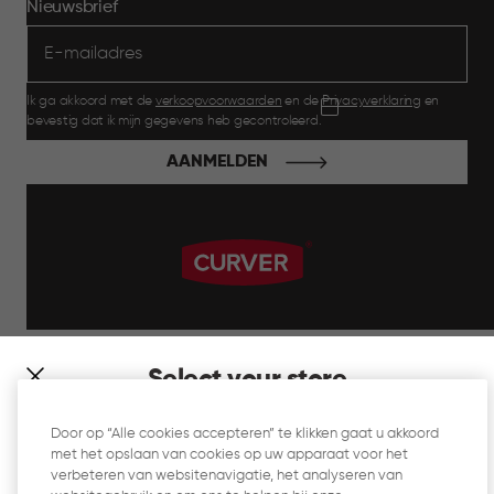
Nieuwsbrief
Ik ga akkoord met de
verkoopvoorwaarden
en de
Privacyverklaring
en
bevestig dat ik mijn gegevens heb gecontroleerd.
AANMELDEN
label.payment
Select your store
It looks like you’re joining us from a different country. At
Door op “Alle cookies accepteren” te klikken gaat u akkoord
which store would you like to shop?
met het opslaan van cookies op uw apparaat voor het
Website Gebruiksvoorwaarden
verbeteren van websitenavigatie, het analyseren van