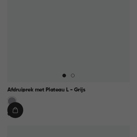
Afdruiprek met Plateau L - Grijs
Licht
Grijs
IN
€
€ 17,95
WINKELMAND
17,95