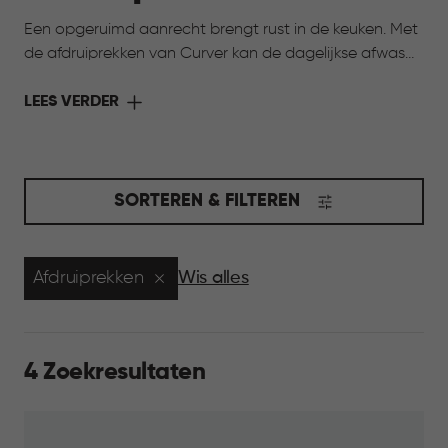
Een opgeruimd aanrecht brengt rust in de keuken. Met
de afdruiprekken van Curver kan de dagelijkse afwas
netjes uitdruppen, zonder dat het rommelig wordt.
Servies, glazen en bestek krijgen een vaste plek, zodat
LEES VERDER
je keuken overzichtelijk blijft. Prettig, praktisch en fijn in
gebruik, elke dag weer.
SORTEREN & FILTEREN
Afdruiprekken
Wis alles
4 Zoekresultaten