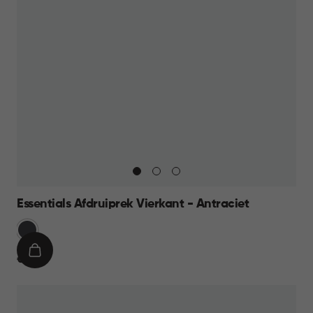
Essentials Afdruiprek Vierkant - Antraciet
Grijs
IN
€
€ 9,95
WINKELMAND
9,95