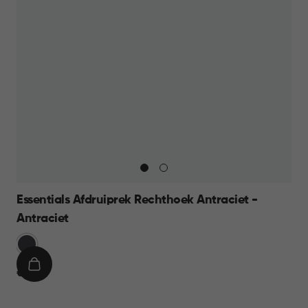
Essentials Afdruiprek Rechthoek Antraciet -
Antraciet
Grijs
IN
€
€ 9,95
WINKELMAND
9,95