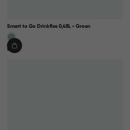
Smart to Go Drinkfles 0,45L - Groen
Groen
IN
€
€ 8,95
WINKELMAND
8,95