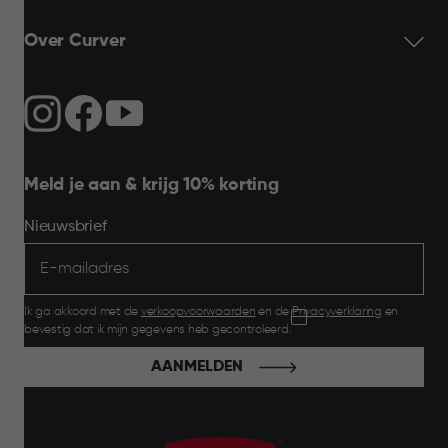
Over Curver
Meld je aan & krijg 10% korting
Nieuwsbrief
Ik ga akkoord met de
verkoopvoorwaarden
en de
Privacyverklaring
en
bevestig dat ik mijn gegevens heb gecontroleerd.
AANMELDEN