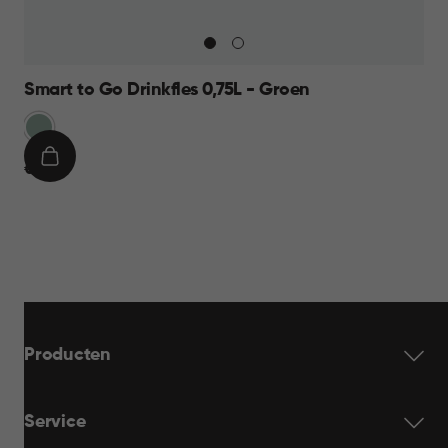
Smart to Go Drinkfles 0,75L - Groen
Groen
IN
€
€ 9,95
WINKELMAND
9,95
Producten
Service