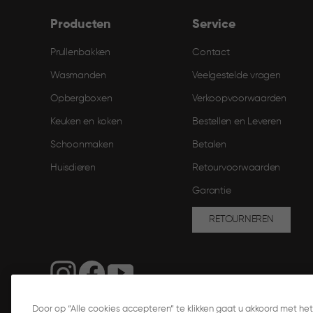
Producten
Service
Prullenbakken
Contact
Wasmanden
Veelgestelde vragen
Opbergboxen
Verkoopvoorwaarden
Keuken en koken
Bestellen en Leveren​
Schoonmaken
Betalen
Huisdieren
Retourvoorwaarden
Garantie
RETOURNEREN
Door op “Alle cookies accepteren” te klikken gaat u akkoord met h