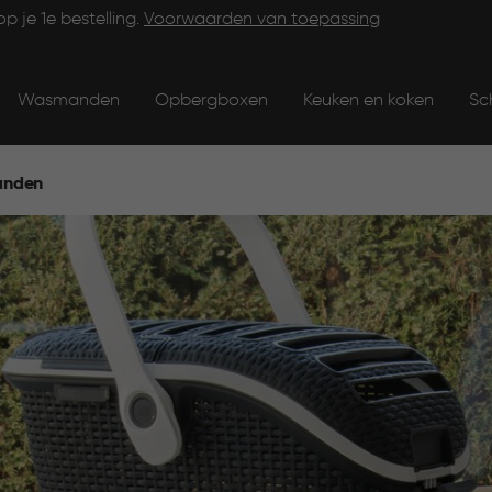
op je 1e bestelling.
Voorwaarden van toepassing
Wasmanden
Opbergboxen
Keuken en koken
Sc
anden