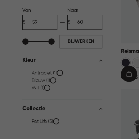
Prijs
Van
Naar
Minimum
Maximum
filter
bedrag
bedrag
BIJWERKEN
Reisma
Kleur
Cool
Wi
Grijs
Kleur
Antraciet (1)
€
IN
€ 59,95
Blauw (1)
59,95
WIN
filter
Wit (1)
Collectie
Collectie
Pet Life (3)