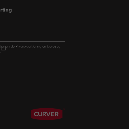
rting
den
en de
Privacyverklaring
en bevestig
.