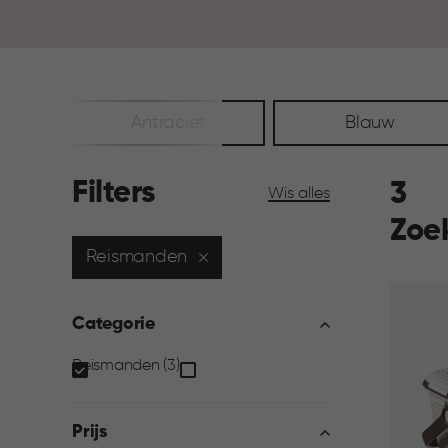
Antraciet
Blauw
Filters
3
Wis alles
Zoe
Reismanden
Categorie
Categorie
Reismanden (3)
filter
Prijs