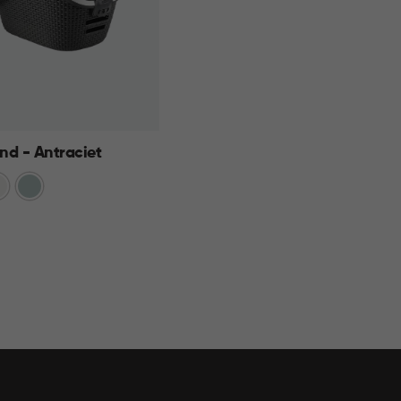
nd - Antraciet
t
Mistig
Blauw
KELMAND