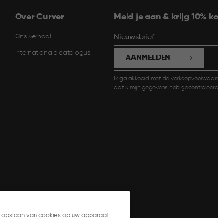
Over Curver
Meld je aan & krijg 10% ko
Ons verhaal
Nieuwsbrief
Internationale catalogus
AANMELDEN
Ik ga akkoord met de
verkoopvoorwaar
dat ik mijn gegevens heb gecontroleerd
et opslaan van cookies op uw apparaat