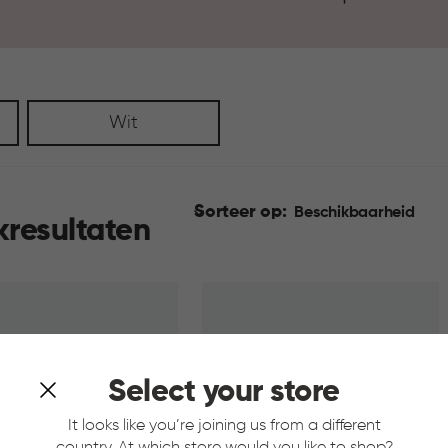
Wit
Sorteer op:
Beschikbaarheid
kresultaten
Select your store
It looks like you’re joining us from a different
country. At which store would you like to shop?