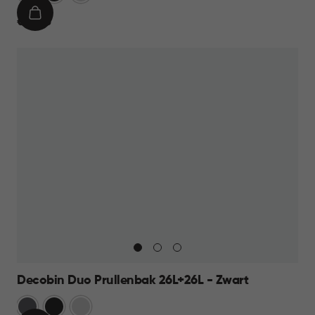
IN
€
€ 69,95
WINKELMAND
69,95
Decobin Duo Prullenbak 26L+26L - Zwart
Grijs
Zwart
Zilver