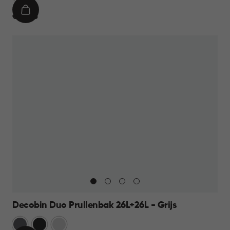
IN
€
€ 49,95
WINKELMAND
49,95
Decobin Duo Prullenbak 26L+26L - Grijs
Grijs
Zwart
Zilver