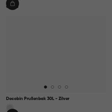
IN
€
€ 49,95
WINKELMAND
49,95
Decobin Prullenbak 30L - Zilver
Zilver