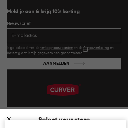
Meld je aan & krijg 10% korting
Nieuwsbrief
Ik ga akkoord met de
verkoopvoorwaarden
en de
Privacyverklaring
en
bevestig dat ik mijn gegevens heb gecontroleerd.
AANMELDEN
label.payment
Select your store