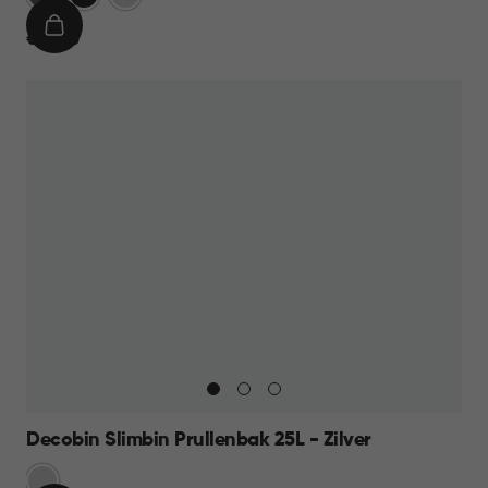
IN
€
€ 59,95
WINKELMAND
59,95
Decobin Slimbin Prullenbak 25L - Zilver
Zilver