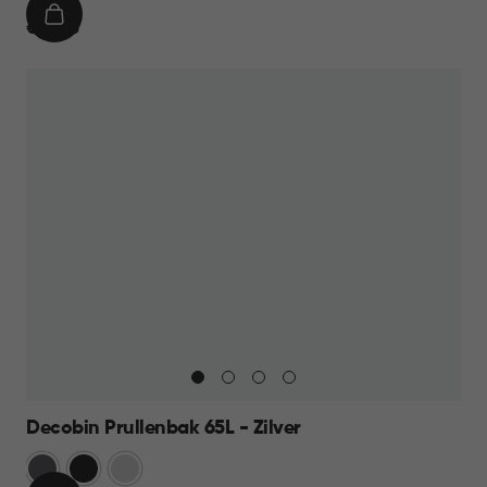
IN
€
€ 39,95
WINKELMAND
39,95
Decobin Prullenbak 65L - Zilver
Grijs
Zwart
Zilver