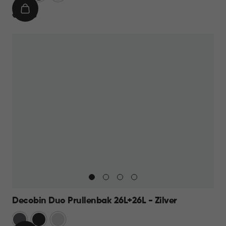
IN
€
€ 69,95
WINKELMAND
69,95
Decobin Duo Prullenbak 26L+26L - Zilver
Grijs
Zwart
Zilver