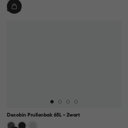
IN
€
€ 39,95
WINKELMAND
39,95
Decobin Prullenbak 65L - Zwart
Grijs
Zwart
Zilver