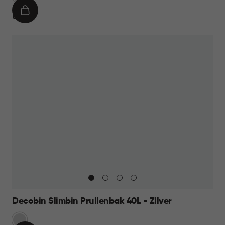
IN
€
€ 19,95
WINKELMAND
19,95
Decobin Slimbin Prullenbak 40L - Zilver
Zilver