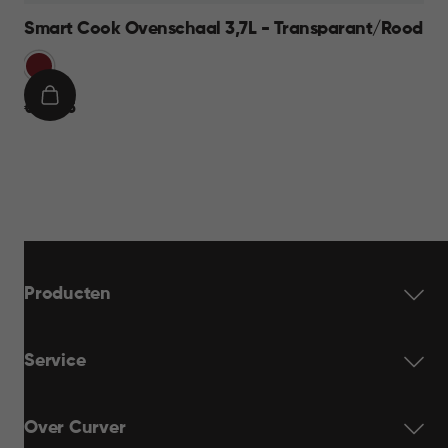
Smart Cook Ovenschaal 3,7L - Transparant/Rood
Rood
IN
€
€ 24,95
WINKELMAND
24,95
Producten
Service
Over Curver