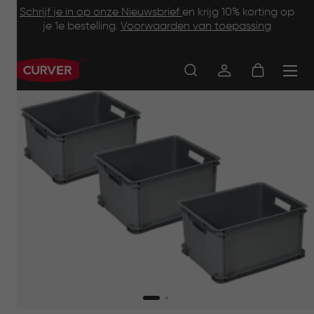
Footer
Skip
Schrijf je in op onze Nieuwsbrief
en krijg 10% korting op
to
je 1e bestelling.
Voorwaarden van toepassing
Information
main
content
Main
navigation