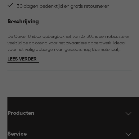
30 dagen bedenktijd en gratis retourneren
Beschrijving
De Curver Unibox opbergbox set van 3x 30L is een robuuste en
veelzijdige oplossing voor het zwaardere opbergwerk. Ideaal
voor het veilig opbergen van gereedschap, klusmateriaal,
sportspullen, auto-accessoires of voorraad voor garage en
LEES VERDER
berging. Ideaal voor gebruik in huis, garage of berging. De
opbergboxen zijn voorzien van verstevigde stoothoeken die
extra bescherming bieden tegen stoten en intensief gebruik.
Dankzij de stevige handgrepen is de box eenvoudig en veilig te
verplaatsen. Het modulaire en stapelbare ontwerp zorgt voor
efficiënt gebruik van de beschikbare ruimte. Onderdeel van het
Unibox assortiment met meerdere formaten.
Producten
Service