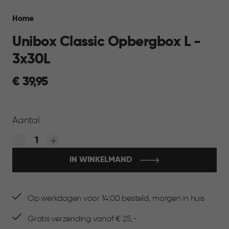
Breadcrumb
Home
Navigation
Unibox Classic Opbergbox L -
3x30L
€
€ 39,95
39,95
Aantal
Quantity:
IN WINKELMAND
Op werkdagen voor 14:00 besteld, morgen in huis
Gratis verzending vanaf € 25,-