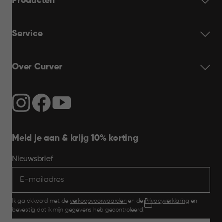
Producten
Service
Over Curver
Meld je aan & krijg 10% korting
Nieuwsbrief
Ik ga akkoord met de
verkoopvoorwaarden
en de
Privacyverklaring
en
bevestig dat ik mijn gegevens heb gecontroleerd.