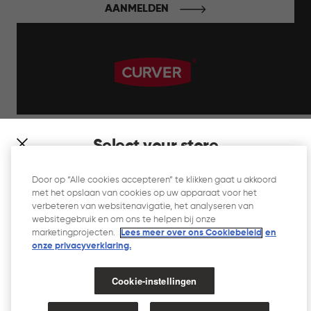
AANMELDEN
label.payment
Select your store
It looks like you’re joining us from a different country. At
Door op “Alle cookies accepteren” te klikken gaat u akkoord
which store would you like to shop?
met het opslaan van cookies op uw apparaat voor het
Website Gebruiksvoorwaarden
verbeteren van websitenavigatie, het analyseren van
websitegebruik en om ons te helpen bij onze
Privacyverklaring
marketingprojecten.
Lees meer over ons Cookiebeleid
en
onze privacyverklaring.​
Cookiebeleid
Toegankelijkheid
Cookie-instellingen
Toegankelijkheidsverklaring