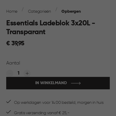
Breadcrumb
Navigation
Home
Categorieën
Opbergen
Essentials Ladeblok 3x20L -
Transparant
€
€ 39,95
39,95
Aantal
Quantity:
IN WINKELMAND
Op werkdagen voor 14:00 besteld, morgen in huis
Gratis verzending vanaf € 25,-