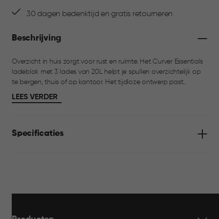
30 dagen bedenktijd en gratis retourneren
Beschrijving
Overzicht in huis zorgt voor rust en ruimte. Het Curver Essentials
ladeblok met 3 lades van 20L helpt je spullen overzichtelijk op
te bergen, thuis of op kantoor. Het tijdloze ontwerp past
moeiteloos in elke ruimte en maakt organiseren eenvoudig. De
LEES VERDER
ruime, transparante lades bieden direct inzicht in de inhoud en
doordat het ladeblok is voorzien van wieltjes en handgrepen,
gebruik je het eenvoudig waar en wanneer je wilt. Een
Specificaties
veelzijdige klassieker die niet mag ontbreken in een
georganiseerd huis.