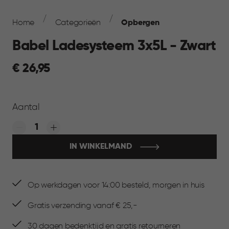
Breadcrumb
Navigation
Home
Categorieën
Opbergen
Babel Ladesysteem 3x5L - Zwart
€
€ 26,95
26,95
Aantal
Quantity:
IN WINKELMAND
Op werkdagen voor 14:00 besteld, morgen in huis
Gratis verzending vanaf € 25,-
30 dagen bedenktijd en gratis retourneren