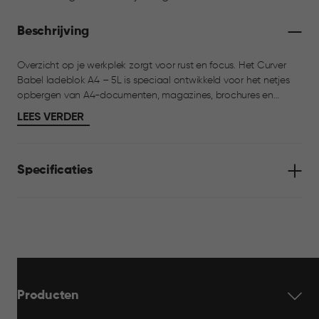
Beschrijving
Overzicht op je werkplek zorgt voor rust en focus. Het Curver
Babel ladeblok A4 – 5L is speciaal ontwikkeld voor het netjes
opbergen van A4-documenten, magazines, brochures en
andere kantoor- of schoolartikelen. Het compacte ladeblok
LEES VERDER
past perfect op of onder het bureau en helpt je papieren te
beschermen tegen stof. De A4-lades bieden precies de juiste
ruimte voor dagelijks gebruik, zonder onnodig veel plek in te
Specificaties
nemen. Ideaal voor thuiswerken, studeren of op kantoor.
Producten