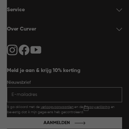
Service
Over Curver
Meld je aan & krijg 10% korting
Nieuwsbrief
Ik ga akkoord met de
verkoopvoorwaarden
en de
Privacyverklaring
en
bevestig dat ik mijn gegevens heb gecontroleerd.
AANMELDEN