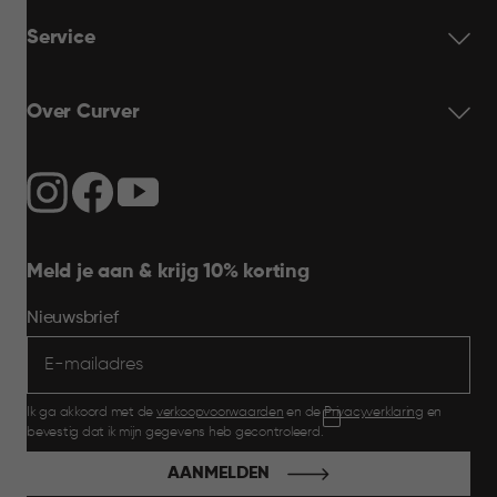
Service
Over Curver
Meld je aan & krijg 10% korting
Nieuwsbrief
Ik ga akkoord met de
verkoopvoorwaarden
en de
Privacyverklaring
en
bevestig dat ik mijn gegevens heb gecontroleerd.
AANMELDEN