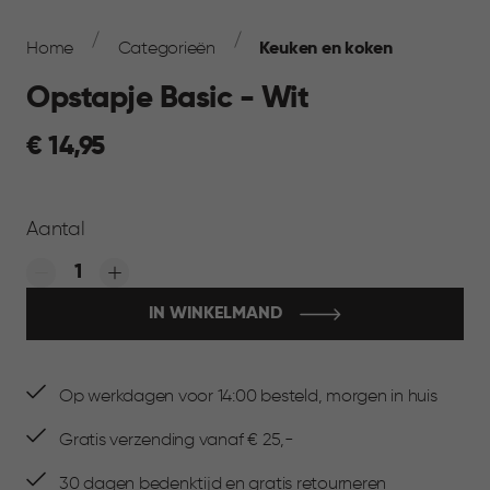
Breadcrumb
Navigation
Home
Categorieën
Keuken en koken
Opstapje Basic - Wit
€
€ 14,95
14,95
Aantal
Quantity:
IN WINKELMAND
Op werkdagen voor 14:00 besteld, morgen in huis
Gratis verzending vanaf € 25,-
30 dagen bedenktijd en gratis retourneren