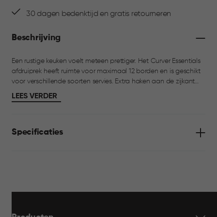
30 dagen bedenktijd en gratis retourneren
Beschrijving
Een rustige keuken voelt meteen prettiger. Het Curver Essentials
afdruiprek heeft ruimte voor maximaal 12 borden en is geschikt
voor verschillende soorten servies. Extra haken aan de zijkant
zijn handig voor kopjes of keukengerei, terwijl het bestekbakje
LEES VERDER
alles netjes bij elkaar houdt. Dankzij de plug in de bodem loopt
overtollig water eenvoudig weg.
Specificaties