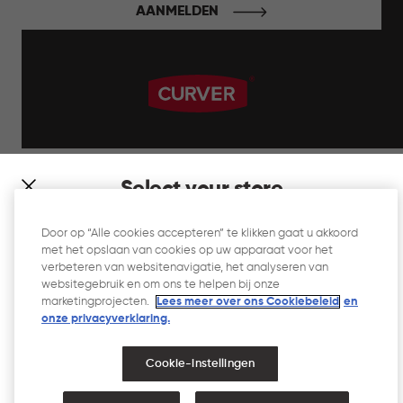
AANMELDEN
label.payment
Select your store
It looks like you’re joining us from a different country. At
Door op “Alle cookies accepteren” te klikken gaat u akkoord
which store would you like to shop?
met het opslaan van cookies op uw apparaat voor het
Website Gebruiksvoorwaarden
verbeteren van websitenavigatie, het analyseren van
websitegebruik en om ons te helpen bij onze
Privacyverklaring
marketingprojecten.
Lees meer over ons Cookiebeleid
en
onze privacyverklaring.​
Cookiebeleid
Toegankelijkheid
Cookie-instellingen
Toegankelijkheidsverklaring