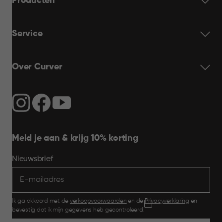
Producten
Service
Over Curver
Meld je aan & krijg 10% korting
Nieuwsbrief
Ik ga akkoord met de
verkoopvoorwaarden
en de
Privacyverklaring
en
bevestig dat ik mijn gegevens heb gecontroleerd.