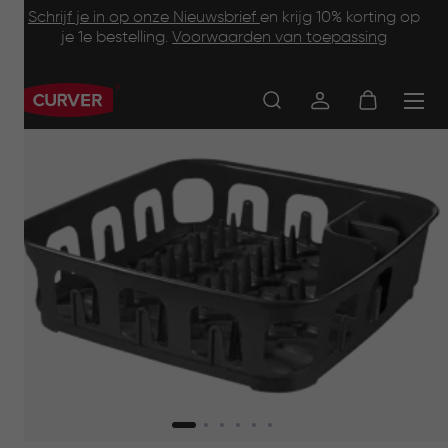
Footer
Skip
Schrijf je in op onze Nieuwsbrief
en krijg 10% korting op
to
je 1e bestelling.
Voorwaarden van toepassing
Information
main
content
Main
navigation