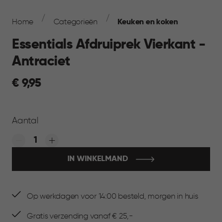
Breadcrumb
Navigation
Home
Categorieën
Keuken en koken
Essentials Afdruiprek Vierkant -
Antraciet
€
€ 9,95
9,95
Aantal
Quantity:
IN WINKELMAND
Op werkdagen voor 14:00 besteld, morgen in huis
Gratis verzending vanaf € 25,-