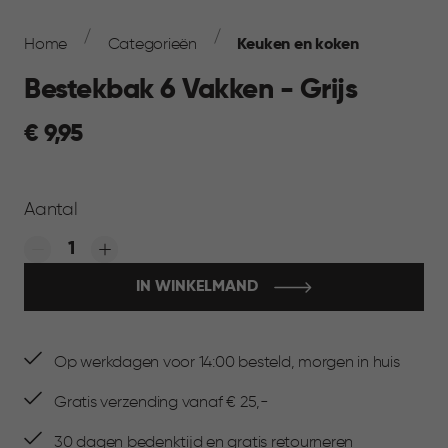
Breadcrumb
Navigation
Home
Categorieën
Keuken en koken
Bestekbak 6 Vakken - Grijs
€
€ 9,95
9,95
Aantal
Quantity:
IN WINKELMAND
Op werkdagen voor 14:00 besteld, morgen in huis
Gratis verzending vanaf € 25,-
30 dagen bedenktijd en gratis retourneren