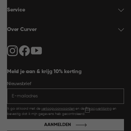
Service
Over Curver
Meld je aan & krijg 10% korting
Nieuwsbrief
Ik ga akkoord met de
verkoopvoorwaarden
en de
Privacyverklaring
en
bevestig dat ik mijn gegevens heb gecontroleerd.
AANMELDEN