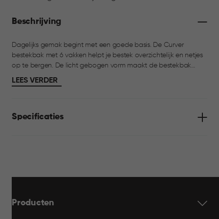
Beschrijving
Dagelijks gemak begint met een goede basis. De Curver
bestekbak met 6 vakken helpt je bestek overzichtelijk en netjes
op te bergen. De licht gebogen vorm maakt de bestekbak
prettig in gebruik en zorgt ervoor dat je alles makkelijk pakt uit
LEES VERDER
de lade. Een eenvoudige oplossing die rust en overzicht brengt
in de keuken.
Specificaties
Producten