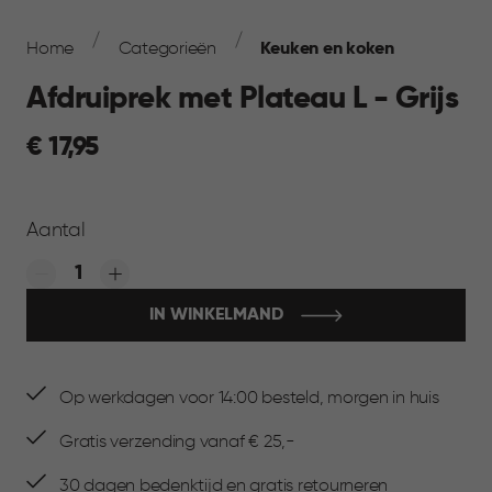
Breadcrumb
Navigation
Home
Categorieën
Keuken en koken
Afdruiprek met Plateau L - Grijs
€
€ 17,95
17,95
Aantal
Quantity:
IN WINKELMAND
Op werkdagen voor 14:00 besteld, morgen in huis
Gratis verzending vanaf € 25,-
30 dagen bedenktijd en gratis retourneren