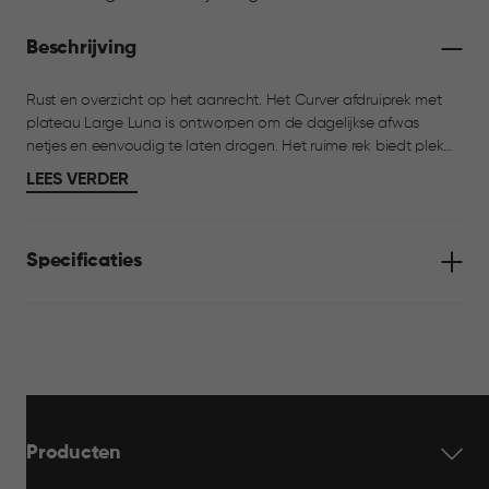
Beschrijving
Rust en overzicht op het aanrecht. Het Curver afdruiprek met
plateau Large Luna is ontworpen om de dagelijkse afwas
netjes en eenvoudig te laten drogen. Het ruime rek biedt plek
aan borden, glazen en bestek, terwijl het plateau onder het
LEES VERDER
afdruiprek overtollig water opvangt en je aanrecht droog en
schoon houdt. Dankzij het tijdloze ontwerp met zachte lijnen
past het afdruiprek moeiteloos in elke keuken.
Specificaties
Producten