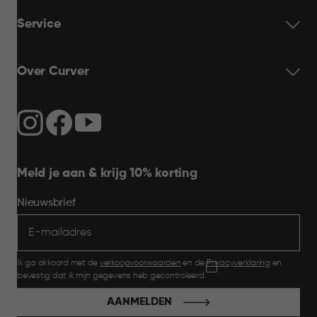
Service
Over Curver
Meld je aan & krijg 10% korting
Nieuwsbrief
Ik ga akkoord met de
verkoopvoorwaarden
en de
Privacyverklaring
en
bevestig dat ik mijn gegevens heb gecontroleerd.
AANMELDEN