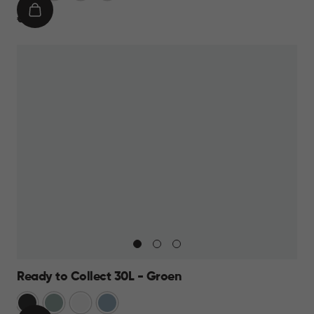
IN
€
€ 19,95
WINKELMAND
19,95
Ready to Collect 30L - Groen
Donkergrijs
Groen
Wit
Blauw