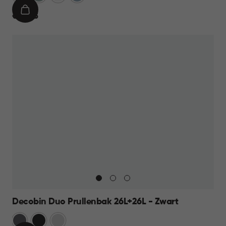
IN
€
€ 24,95
WINKELMAND
24,95
Decobin Duo Prullenbak 26L+26L - Zwart
Grijs
Zwart
Zilver