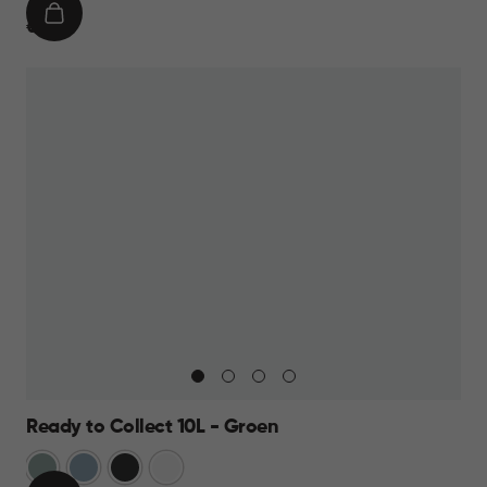
IN
€
€ 19,95
WINKELMAND
19,95
Ready to Collect 10L - Groen
Groen
Blauw
Donkergrijs
Wit