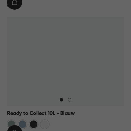
IN
€
€ 9,95
WINKELMAND
9,95
Ready to Collect 10L - Blauw
Groen
Blauw
Donkergrijs
Wit