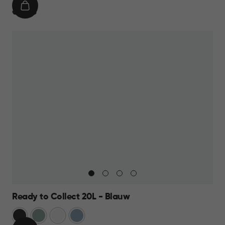
IN
€
€ 14,95
WINKELMAND
14,95
Ready to Collect 20L - Blauw
Donkergrijs
Groen
Wit
Blauw