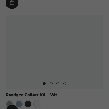
IN
€
€ 19,95
WINKELMAND
19,95
Ready to Collect 10L - Wit
Groen
Blauw
Donkergrijs
Wit