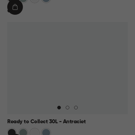
IN
€
€ 9,95
WINKELMAND
9,95
Ready to Collect 30L - Antraciet
Donkergrijs
Groen
Wit
Blauw