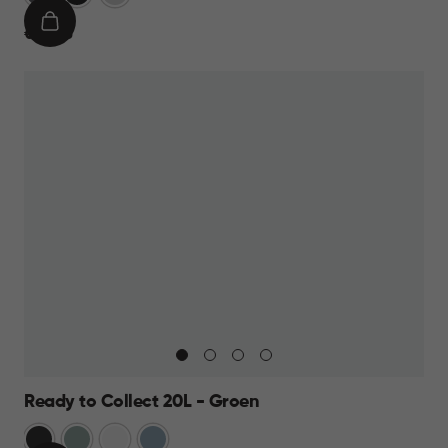
IN
€
€ 69,95
WINKELMAND
69,95
Ready to Collect 20L - Groen
Donkergrijs
Groen
Wit
Blauw