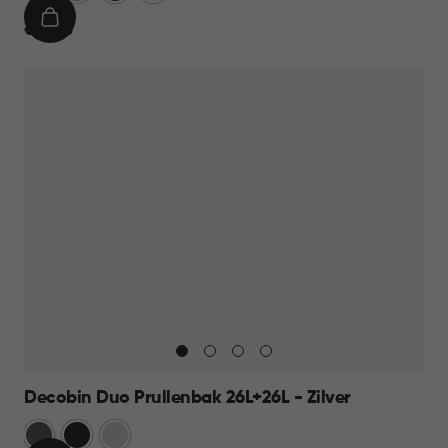
IN
€
€ 14,95
WINKELMAND
14,95
Decobin Duo Prullenbak 26L+26L - Zilver
Grijs
Zwart
Zilver