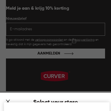
Meld je aan & krijg 10% korting
Nieuwsbrief
Ik ga akkoord met de
verkoopvoorwaarden
en de
Privacyverklaring
en
bevestig dat ik mijn gegevens heb gecontroleerd.
AANMELDEN
label.payment
Select your store
It looks like you’re joining us from a different country. At