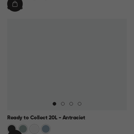
IN
€
€ 24,95
WINKELMAND
24,95
Ready to Collect 20L - Antraciet
Donkergrijs
Groen
Wit
Blauw