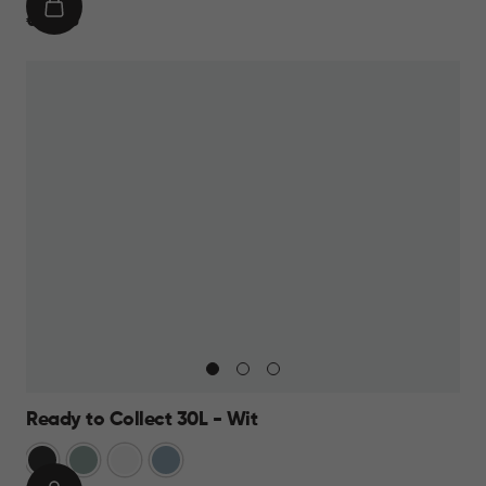
IN
€
€ 14,95
WINKELMAND
14,95
Ready to Collect 30L - Wit
Donkergrijs
Groen
Wit
Blauw