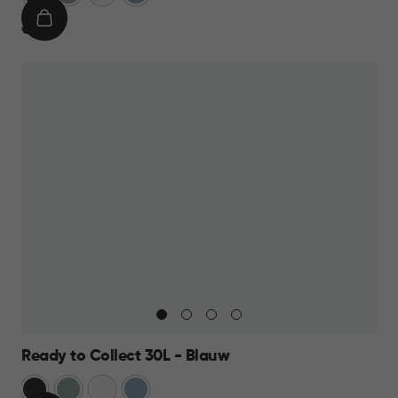
IN
€
€ 19,95
WINKELMAND
19,95
Ready to Collect 30L - Blauw
Donkergrijs
Groen
Wit
Blauw