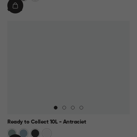
IN
€
€ 69,95
WINKELMAND
69,95
Ready to Collect 10L - Antraciet
Groen
Blauw
Donkergrijs
Wit