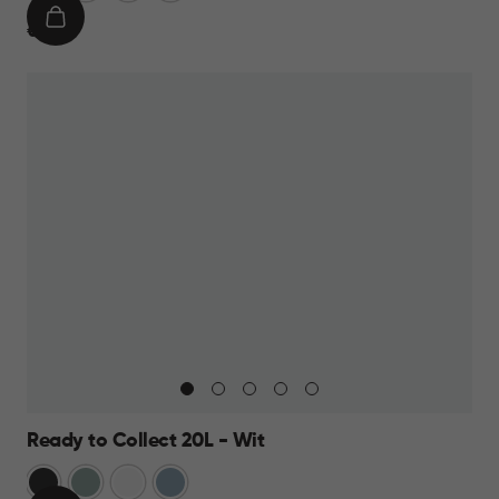
IN
€
€ 9,95
WINKELMAND
9,95
Ready to Collect 20L - Wit
Donkergrijs
Groen
Wit
Blauw