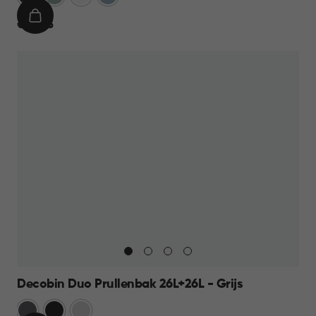
IN
€
€ 24,95
WINKELMAND
24,95
Decobin Duo Prullenbak 26L+26L - Grijs
Grijs
Zwart
Zilver